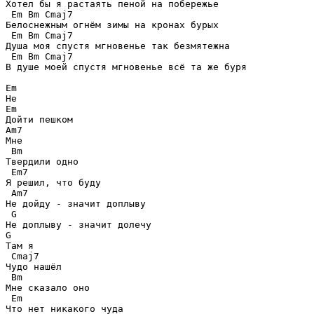
Хотел бы я растаять пеной на побережье 

 Em Bm Cmaj7 

Белоснежным огнём зимы на кронах бурых 

 Em Bm Cmaj7

Душа моя спустя мгновенье так безмятежна

 Em Bm Cmaj7 

В душе моей спустя мгновенье всё та же буря 

Em

Не 

Em

Дойти пешком 

Am7

Мне 

 Bm

Твердили одно 

 Em7

Я решил, что буду 

 Am7

Не дойду - значит доплыву

 G 

Не доплыву - значит долечу 

G

Там я 

 Cmaj7

Чудо нашёл 

 Bm

Мне сказало оно 

 Em

Что нет никакого чуда
