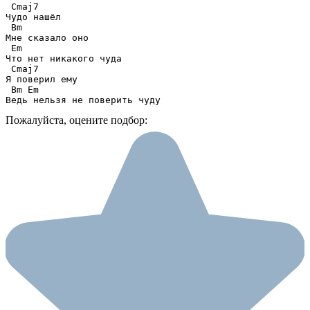
 Cmaj7

Чудо нашёл 

 Bm

Мне сказало оно 

 Em

Что нет никакого чуда

 Cmaj7 

Я поверил ему 

 Bm Em

Ведь нельзя не поверить чуду
Пожалуйста, оцените подбор: