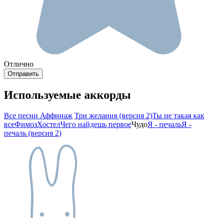
Отлично
Используемые аккорды
Все песни Аффинаж
Три желания (версия 2)
Ты не такая как
все
Фимоз
Хостел
Чего найдешь первое
Чудо
Я - печаль
Я -
печаль (версия 2)