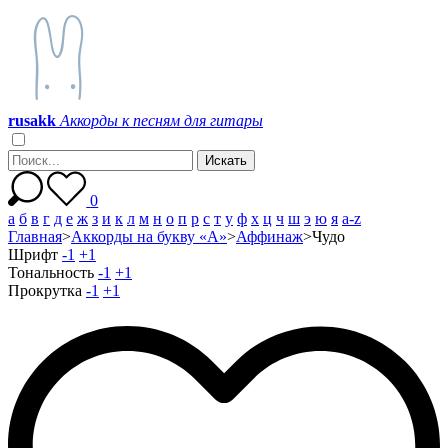
r
u
s
a
k
k
Аккорды к песням для гитары
0
а
б
в
г
д
е
ж
з
и
к
л
м
н
о
п
р
с
т
у
ф
х
ц
ч
ш
э
ю
я
a-z
Главная
>
Аккорды на букву «А»
>
Аффинаж
>
Чудо
Шрифт
-1
+1
Тональность
-1
+1
Прокрутка
-1
+1