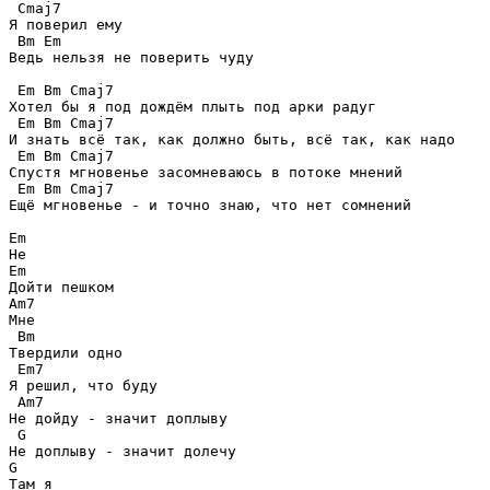
 Cmaj7 

Я поверил ему 

 Bm Em

Ведь нельзя не поверить чуду 

 Em Bm Cmaj7

Хотел бы я под дождём плыть под арки радуг 

 Em Bm Cmaj7 

И знать всё так, как должно быть, всё так, как надо 

 Em Bm Cmaj7

Спустя мгновенье засомневаюсь в потоке мнений 

 Em Bm Cmaj7 

Ещё мгновенье - и точно знаю, что нет сомнений 

Em

Не 

Em

Дойти пешком 

Am7

Мне 

 Bm

Твердили одно 

 Em7

Я решил, что буду 

 Am7

Не дойду - значит доплыву

 G 

Не доплыву - значит долечу 

G

Там я 
