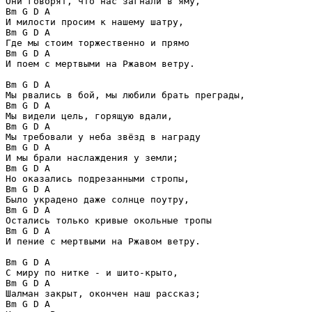
Они говорят, что нас загнали в яму,

Bm G D A

И милости просим к нашему шатру,

Bm G D A

Где мы стоим торжественно и прямо

Bm G D A

И поем с мертвыми на Ржавом ветру.

Bm G D A

Мы рвались в бой, мы любили брать преграды,

Bm G D A

Мы видели цель, горящую вдали,

Bm G D A

Мы требовали у неба звёзд в награду

Bm G D A

И мы брали наслаждения у земли;

Bm G D A

Но оказались подрезанными стропы,

Bm G D A

Было украдено даже солнце поутру,

Bm G D A

Остались только кривые окольные тропы

Bm G D A

И пение с мертвыми на Ржавом ветру.

Bm G D A

С миру по нитке - и шито-крыто,

Bm G D A

Шалман закрыт, окончен наш рассказ;

Bm G D A
