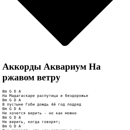
Аккорды Аквариум
На
ржавом ветру
Bm G D A

На Мадагаскаре распутица и бездорожье

Bm G D A

В пустыне Гоби дождь 4й год подряд

Bm G D A

Не хочется верить - но как можно

Bm G D A

Не верить, когда говорят;

Bm G D A
