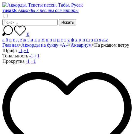
r
u
s
a
k
k
Аккорды к песням для гитары
0
а
б
в
г
д
е
ж
з
и
к
л
м
н
о
п
р
с
т
у
ф
х
ц
ч
ш
э
ю
я
a-z
Главная
>
Аккорды на букву «А»
>
Аквариум
>
На ржавом ветру
Шрифт
-1
+1
Тональность
-1
+1
Прокрутка
-1
+1