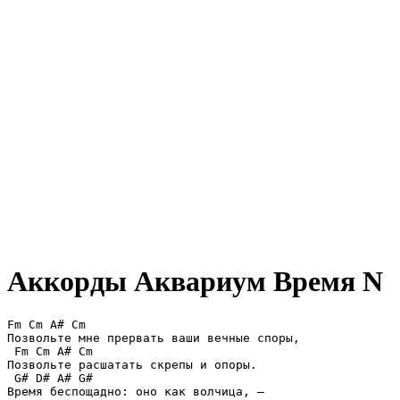
Аккорды Аквариум
Время N
Fm Cm A# Cm

Позвольте мне прервать ваши вечные споры,

 Fm Cm A# Cm

Позвольте расшатать скрепы и опоры.

 G# D# A# G#

Время беспощадно: оно как волчица, —
