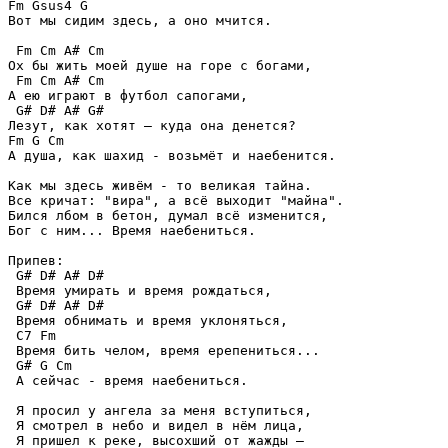
Fm Gsus4 G

Вот мы сидим здесь, а оно мчится.

 Fm Cm A# Cm

Ох бы жить моей душе на горе с богами,

 Fm Cm A# Cm

А ею играют в футбол сапогами,

 G# D# A# G#

Лезут, как хотят — куда она денется?

Fm G Cm

А душа, как шахид - возьмёт и наебенится.

Как мы здесь живём - то великая тайна.

Все кричат: "вира", а всё выходит "майна".

Бился лбом в бетон, думал всё изменится,

Бог с ним... Время наебениться.

Припев:

 G# D# A# D#

 Время умирать и время рождаться,

 G# D# A# D#

 Время обнимать и время уклоняться,

 C7 Fm

 Время бить челом, время ерепениться...

 G# G Cm

 А сейчас - время наебениться.

 Я просил у ангела за меня вступиться,

 Я смотрел в небо и видел в нём лица,

 Я пришел к реке, высохший от жажды —
