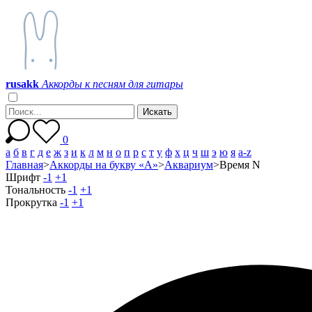
r
u
s
a
k
k
Аккорды к песням для гитары
0
а
б
в
г
д
е
ж
з
и
к
л
м
н
о
п
р
с
т
у
ф
х
ц
ч
ш
э
ю
я
a-z
Главная
>
Аккорды на букву «А»
>
Аквариум
>
Время N
Шрифт
-1
+1
Тональность
-1
+1
Прокрутка
-1
+1