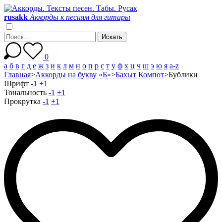
r
u
s
a
k
k
Аккорды к песням для гитары
0
а
б
в
г
д
е
ж
з
и
к
л
м
н
о
п
р
с
т
у
ф
х
ц
ч
ш
э
ю
я
a-z
Главная
>
Аккорды на букву «Б»
>
Бахыт Компот
>
Бублики
Шрифт
-1
+1
Тональность
-1
+1
Прокрутка
-1
+1