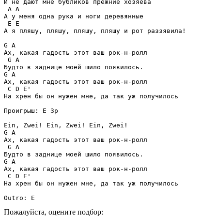
И не дают мне бубликов прежние хозяева

 A A

А у меня одна рука и ноги деревянные

 E E

А я пляшу, пляшу, пляшу, пляшу и рот раззявила!

G A

Ах, какая гадость этот ваш рок-н-ролл

 G A

Будто в заднице моей шило появилось.

G A

Ах, какая гадость этот ваш рок-н-ролл

 C D E'

На хрен бы он нужен мне, да так уж получилось

Проигрыш: E 3p

Ein, Zwei! Ein, Zwei! Ein, Zwei!

G A

Ах, какая гадость этот ваш рок-н-ролл

 G A

Будто в заднице моей шило появилось.

G A

Ах, какая гадость этот ваш рок-н-ролл

 C D E'

На хрен бы он нужен мне, да так уж получилось

Outro: E
Пожалуйста, оцените подбор: