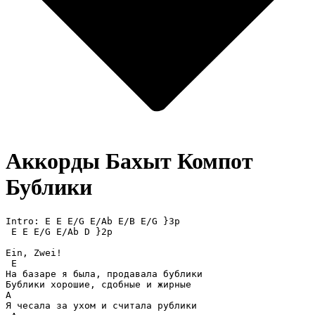
Аккорды Бахыт Компот
Бублики
Intro: E E E/G E/Ab E/B E/G }3p 

 E E E/G E/Ab D }2p

Ein, Zwei!

 E

На базаре я была, продавала бублики

Бублики хорошие, сдобные и жирные

A

Я чесала за ухом и считала рублики
