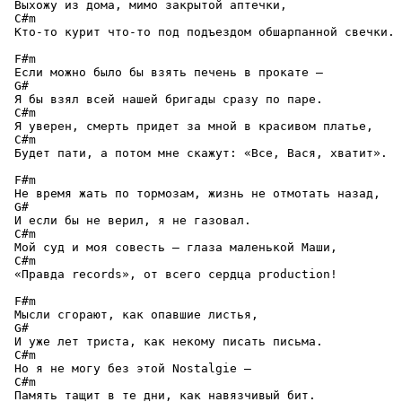
 Выхожу из дома, мимо закрытой аптечки,

 C#m

 Кто-то курит что-то под подъездом обшарпанной свечки.

 F#m

 Если можно было бы взять печень в прокате —

 G#

 Я бы взял всей нашей бригады сразу по паре.

 C#m

 Я уверен, смерть придет за мной в красивом платье,

 C#m

 Будет пати, а потом мне скажут: «Все, Вася, хватит».

 F#m

 Не время жать по тормозам, жизнь не отмотать назад,

 G#

 И если бы не верил, я не газовал.

 C#m

 Мой суд и моя совесть – глаза маленькой Маши,

 C#m

 «Правда records», от всего сердца production!

 F#m

 Мысли сгорают, как опавшие листья,

 G#

 И уже лет триста, как некому писать письма.

 C#m

 Но я не могу без этой Nostalgie —

 C#m

 Память тащит в те дни, как навязчивый бит.
