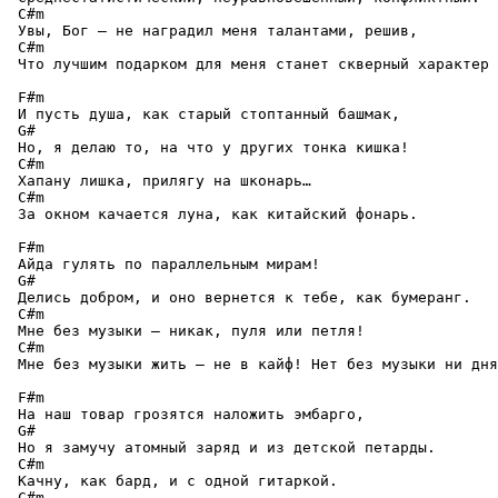
 C#m

 Увы, Бог — не наградил меня талантами, решив,

 C#m

 Что лучшим подарком для меня станет скверный характер 
 F#m

 И пусть душа, как старый стоптанный башмак,

 G#

 Но, я делаю то, на что у других тонка кишка!

 C#m

 Хапану лишка, прилягу на шконарь…

 C#m

 За окном качается луна, как китайский фонарь.

 F#m

 Айда гулять по параллельным мирам!

 G#

 Делись добром, и оно вернется к тебе, как бумеранг.

 C#m

 Мне без музыки — никак, пуля или петля!

 C#m

 Мне без музыки жить — не в кайф! Нет без музыки ни дня
 F#m

 На наш товар грозятся наложить эмбарго,

 G#

 Но я замучу атомный заряд и из детской петарды.

 C#m

 Качну, как бард, и с одной гитаркой.

 C#m
