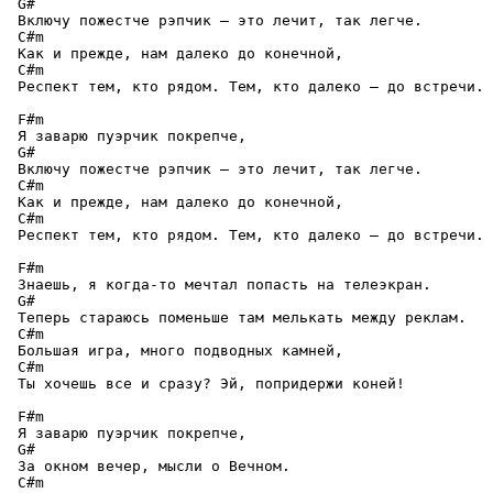
 G#

 Включу пожестче рэпчик — это лечит, так легче.

 C#m

 Как и прежде, нам далеко до конечной,

 C#m

 Респект тем, кто рядом. Тем, кто далеко – до встречи.

 F#m

 Я заварю пуэрчик покрепче,

 G#

 Включу пожестче рэпчик — это лечит, так легче.

 C#m

 Как и прежде, нам далеко до конечной,

 C#m

 Респект тем, кто рядом. Тем, кто далеко – до встречи.

 F#m

 Знаешь, я когда-то мечтал попасть на телеэкран.

 G#

 Теперь стараюсь поменьше там мелькать между реклам.

 C#m

 Большая игра, много подводных камней,

 C#m

 Ты хочешь все и сразу? Эй, попридержи коней!

 F#m

 Я заварю пуэрчик покрепче,

 G#

 За окном вечер, мысли о Вечном.

 C#m
