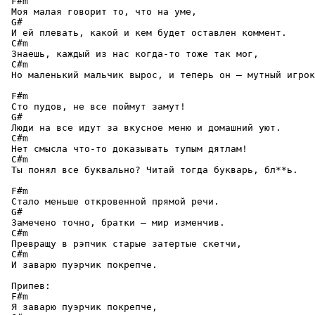
 F#m

 Моя малая говорит то, что на уме,

 G#

 И ей плевать, какой и кем будет оставлен коммент.

 C#m

 Знаешь, каждый из нас когда-то тоже так мог,

 C#m

 Но маленький мальчик вырос, и теперь он – мутный игрок
 F#m

 Сто пудов, не все поймут замут!

 G#

 Люди на все идут за вкусное меню и домашний уют.

 C#m

 Нет смысла что-то доказывать тупым дятлам!

 C#m

 Ты понял все буквально? Читай тогда букварь, бл**ь.

 F#m

 Стало меньше откровенной прямой речи.

 G#

 Замечено точно, братки — мир изменчив.

 C#m

 Превращу в рэпчик старые затертые скетчи,

 C#m

 И заварю пуэрчик покрепче.

 Припев:

 F#m

 Я заварю пуэрчик покрепче,
