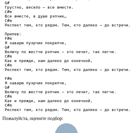
 G#

 Грустно, весело — все вместе.

 C#m

 Все вместе, в душе рэпчик…

 C#m

 Респект тем, кто рядом. Тем, кто далеко – до встречи.

 Припев:

 F#m

 Я заварю пуэрчик покрепче,

 G#

 Включу по жестче рэпчик — это лечит, так легче.

 C#m

 Как и прежде, нам далеко до конечной,

 C#m

 Респект тем, кто рядом. Тем, кто далеко – до встречи.

 F#m

 Я заварю пуэрчик покрепче,

 G#

 Включу по жестче рэпчик — это лечит, так легче.

 C#m

 Как и прежде, нам далеко до конечной,

 C#m

 Респект тем, кто рядом. Тем, кто далеко – до встречи.
Пожалуйста, оцените подбор: