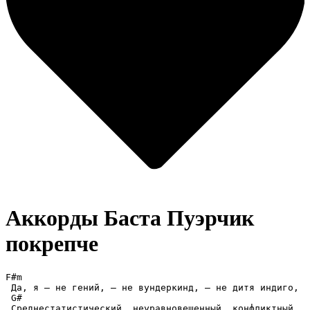
Аккорды Баста
Пуэрчик
покрепче
F#m

 Да, я — не гений, — не вундеркинд, — не дитя индиго,

 G#

 Среднестатистический, неуравновешенный, конфликтный.
