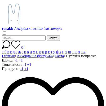
r
u
s
a
k
k
Аккорды к песням для гитары
0
а
б
в
г
д
е
ж
з
и
к
л
м
н
о
п
р
с
т
у
ф
х
ц
ч
ш
э
ю
я
a-z
Главная
>
Аккорды на букву «Б»
>
Баста
>
Пуэрчик покрепче
Шрифт
-1
+1
Тональность
-1
+1
Прокрутка
-1
+1