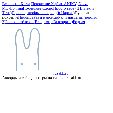
Все песни Баста
Поколение X (feat. ANIKV, Noize
MC)
Полина
Последнее Слово
Просто верь (ft Витек и
Тати)
Прощай, любимый город (ft Наргиз)
Пуэрчик
покрепче
Пьяница
Раз и навсегда
Раз и навсегда (версия
2)
Райские яблоки (Владимир Высоцкий)
Родная
rusakk.ru
Аккорды и табы для игры на гитаре. rusakk.ru