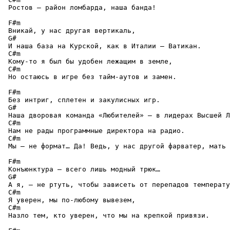
 Ростов — район ломбарда, наша банда!

 F#m

 Вникай, у нас другая вертикаль,

 G#

 И наша база на Курской, как в Италии — Ватикан.

 C#m

 Кому-то я был бы удобен лежащим в земле,

 C#m

 Но остаюсь в игре без тайм-аутов и замен.

 F#m

 Без интриг, сплетен и закулисных игр.

 G#

 Наша дворовая команда «Любителей» — в лидерах Высшей Л
 C#m

 Нам не рады программные директора на радио.

 C#m

 Мы — не формат… Да! Ведь, у нас другой фарватер, мать 
 F#m

 Конъюнктура – всего лишь модный трюк…

 G#

 А я, — не ртуть, чтобы зависеть от перепадов температу
 C#m

 Я уверен, мы по-любому вывезем,

 C#m

 Назло тем, кто уверен, что мы на крепкой привязи.
