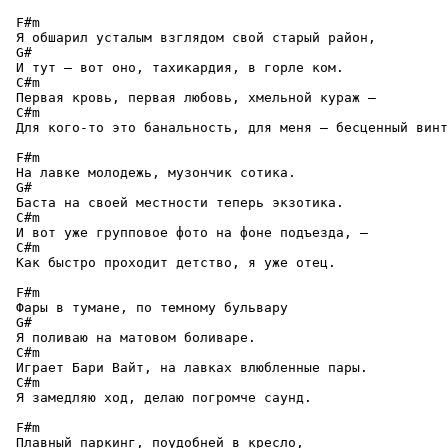
 F#m

 Я обшарил усталым взглядом свой старый район,

 G#

 И тут – вот оно, тахикардия, в горле ком.

 C#m

 Первая кровь, первая любовь, хмельной кураж —

 C#m

 Для кого-то это банальность, для меня – бесценный винт
 F#m

 На лавке молодежь, музончик сотика.

 G#

 Баста на своей местности теперь экзотика.

 C#m

 И вот уже групповое фото на фоне подъезда, —

 C#m

 Как быстро проходит детство, я уже отец.

 F#m

 Фары в тумане, по темному бульвару

 G#

 Я поливаю на матовом боливаре.

 C#m

 Играет Бари Вайт, на лавках влюбленные пары.

 C#m

 Я замедляю ход, делаю погромче саунд.

 F#m

 Плавный паркинг, поудобней в кресло,
