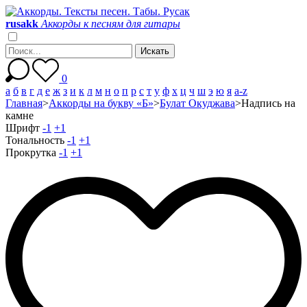
r
u
s
a
k
k
Аккорды к песням для гитары
0
а
б
в
г
д
е
ж
з
и
к
л
м
н
о
п
р
с
т
у
ф
х
ц
ч
ш
э
ю
я
a-z
Главная
>
Аккорды на букву «Б»
>
Булат Окуджава
>
Надпись на
камне
Шрифт
-1
+1
Тональность
-1
+1
Прокрутка
-1
+1