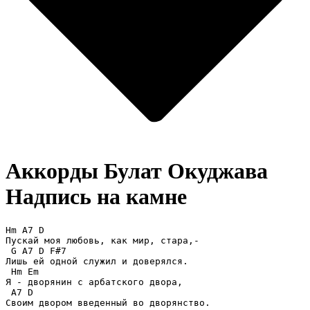
Аккорды Булат Окуджава
Надпись на камне
Hm A7 D

Пускай моя любовь, как мир, стара,-

 G A7 D F#7

Лишь ей одной служил и доверялся.

 Hm Em

Я - дворянин с арбатского двора,

 A7 D

Своим двором введенный во дворянство.
