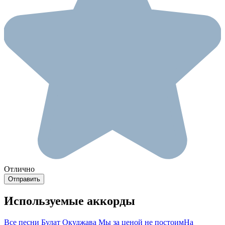
Отлично
Используемые аккорды
Все песни Булат Окуджава
Мы за ценой не постоим
На