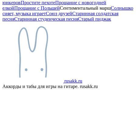
юнкеров
Простите пехоте
Прощание с новогодней
елкой
Прощание с Польшей
Сентиментальный марш
Солнышко
сияет, музыка играет
Союз друзей
Старинная солдатская
песня
Старинная студенческая песня
Старый пиджак
rusakk.ru
Аккорды и табы для игры на гитаре. rusakk.ru