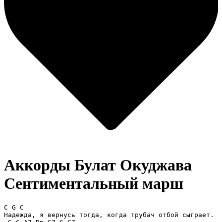
Аккорды Булат Окуджава
Сентиментальный марш
C G C

Надежда, я вернусь тогда, когда трубач отбой сыграет.
