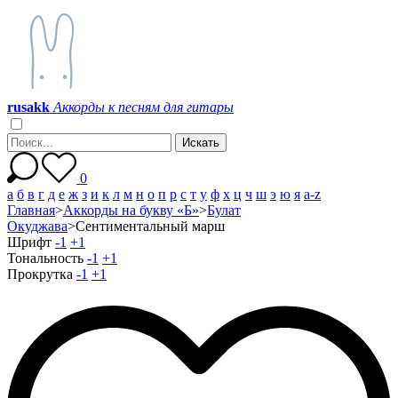
r
u
s
a
k
k
Аккорды к песням для гитары
0
а
б
в
г
д
е
ж
з
и
к
л
м
н
о
п
р
с
т
у
ф
х
ц
ч
ш
э
ю
я
a-z
Главная
>
Аккорды на букву «Б»
>
Булат
Окуджава
>
Сентиментальный марш
Шрифт
-1
+1
Тональность
-1
+1
Прокрутка
-1
+1