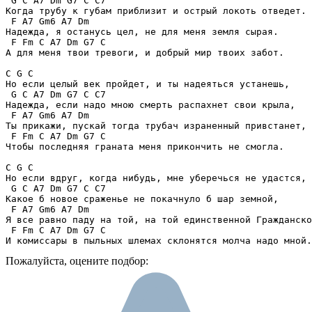
 G C A7 Dm G7 C C7

Когда трубу к губам приблизит и острый локоть отведет.

 F A7 Gm6 A7 Dm

Надежда, я останусь цел, не для меня земля сырая.

 F Fm C A7 Dm G7 C

А для меня твои тревоги, и добрый мир твоих забот.

C G C

Но если целый век пройдет, и ты надеяться устанешь,

 G C A7 Dm G7 C C7

Надежда, если надо мною смерть распахнет свои крыла,

 F A7 Gm6 A7 Dm

Ты прикажи, пускай тогда трубач израненный привстанет,

 F Fm C A7 Dm G7 C

Чтобы последняя граната меня прикончить не смогла.

C G C

Но если вдруг, когда нибудь, мне уберечься не удастся,

 G C A7 Dm G7 C C7

Какое б новое сраженье не покачнуло б шар земной,

 F A7 Gm6 A7 Dm

Я все равно паду на той, на той единственной Гражданско
 F Fm C A7 Dm G7 C

И комиссары в пыльных шлемах склонятся молча надо мной.
Пожалуйста, оцените подбор: