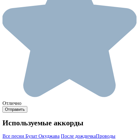
Отлично
Используемые аккорды
Все песни Булат Окуджава
После дождичка
Проводы