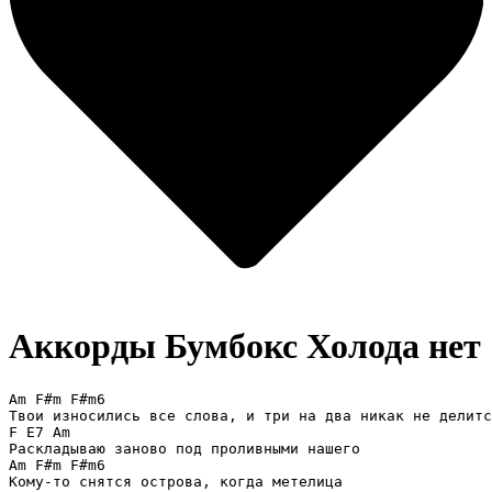
Аккорды Бумбокс
Холода нет
Am F#m F#m6

Твои износились все слова, и три на два никак не делитс
F E7 Am

Раскладываю заново под проливными нашего

Am F#m F#m6

Кому-то снятся острова, когда метелица
