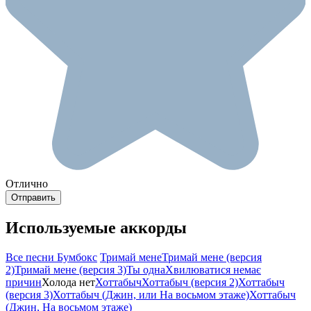
Отлично
Используемые аккорды
Все песни Бумбокс
Тримай мене
Тримай мене (версия
2)
Тримай мене (версия 3)
Ты одна
Хвилюватися немає
причин
Холода нет
Хоттабыч
Хоттабыч (версия 2)
Хоттабыч
(версия 3)
Хоттабыч (Джин, или На восьмом этаже)
Хоттабыч
(Джин, На восьмом этаже)