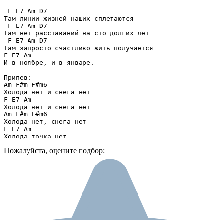
 F E7 Am D7

Там линии жизней наших сплетаются

 F E7 Am D7

Там нет расставаний на сто долгих лет

 F E7 Am D7

Там запросто счастливо жить получается

F E7 Am

И в ноябре, и в январе.

Припев:

Am F#m F#m6

Холода нет и снега нет

F E7 Am

Холода нет и снега нет

Am F#m F#m6

Холода нет, снега нет

F E7 Am

Холода точка нет.
Пожалуйста, оцените подбор: