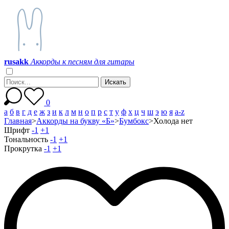
r
u
s
a
k
k
Аккорды к песням для гитары
0
а
б
в
г
д
е
ж
з
и
к
л
м
н
о
п
р
с
т
у
ф
х
ц
ч
ш
э
ю
я
a-z
Главная
>
Аккорды на букву «Б»
>
Бумбокс
>
Холода нет
Шрифт
-1
+1
Тональность
-1
+1
Прокрутка
-1
+1