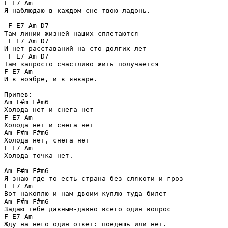
F E7 Am

Я наблюдаю в каждом сне твою ладонь.

 F E7 Am D7

Там линии жизней наших сплетаются

 F E7 Am D7

И нет расставаний на сто долгих лет

 F E7 Am D7

Там запросто счастливо жить получается

F E7 Am

И в ноябре, и в январе.

Припев:

Am F#m F#m6

Холода нет и снега нет

F E7 Am

Холода нет и снега нет

Am F#m F#m6

Холода нет, снега нет

F E7 Am

Холода точка нет.

Am F#m F#m6

Я знаю где-то есть страна без слякоти и гроз

F E7 Am

Вот накоплю и нам двоим куплю туда билет

Am F#m F#m6

Задаю тебе давным-давно всего один вопрос

F E7 Am

Жду на него один ответ: поедешь или нет.
