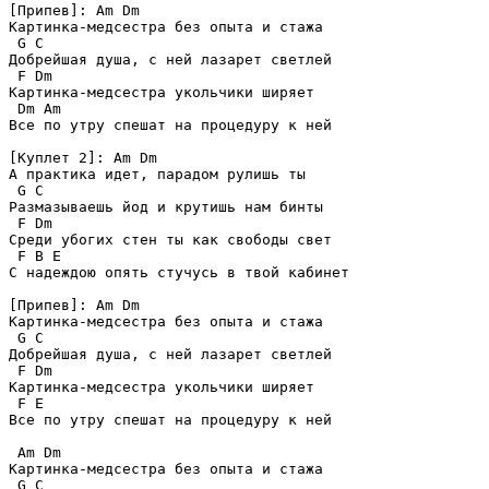
[Припев]: Am Dm

Картинка-медсестра без опыта и стажа

 G C

Добрейшая душа, с ней лазарет светлей

 F Dm

Картинка-медсестра укольчики ширяет

 Dm Am

Все по утру спешат на процедуру к ней

[Куплет 2]: Am Dm

А практика идет, парадом рулишь ты

 G C

Размазываешь йод и крутишь нам бинты

 F Dm

Среди убогих стен ты как свободы свет

 F B E

С надеждою опять стучусь в твой кабинет

[Припев]: Am Dm

Картинка-медсестра без опыта и стажа

 G C

Добрейшая душа, с ней лазарет светлей

 F Dm

Картинка-медсестра укольчики ширяет

 F E

Все по утру спешат на процедуру к ней

 Am Dm

Картинка-медсестра без опыта и стажа

 G C
