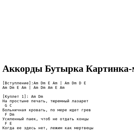
Аккорды Бутырка
Картинка-
[Вступление]:Am Dm E Am | Am Dm D E

Am Dm E Am | Am Dm Am E Am

[Куплет 1]: Am Dm

На простыне печать, тюремный лазарет

 G C

Больничная кровать, по мере идет грев

 F Dm

Усиленный паек, чтоб не отдать концы

 F E

Когда ее здесь нет, лежим как мертвецы
