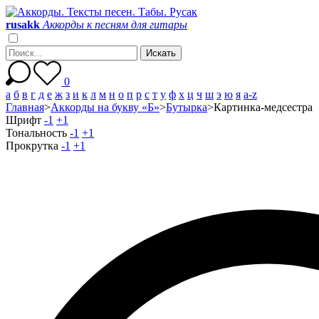
r
u
s
a
k
k
Аккорды к песням для гитары
0
а
б
в
г
д
е
ж
з
и
к
л
м
н
о
п
р
с
т
у
ф
х
ц
ч
ш
э
ю
я
a-z
Главная
>
Аккорды на букву «Б»
>
Бутырка
>
Картинка-медсестра
Шрифт
-1
+1
Тональность
-1
+1
Прокрутка
-1
+1