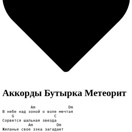
Аккорды Бутырка
Метеорит
	    Am              Dm 

В небе над зоной о воле мечтая

    G                 C 

Сорвется шальная звезда

           Am          Dm

Желанье свое зэка загадает
