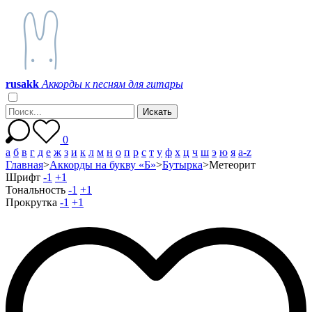
r
u
s
a
k
k
Аккорды к песням для гитары
0
а
б
в
г
д
е
ж
з
и
к
л
м
н
о
п
р
с
т
у
ф
х
ц
ч
ш
э
ю
я
a-z
Главная
>
Аккорды на букву «Б»
>
Бутырка
>
Метеорит
Шрифт
-1
+1
Тональность
-1
+1
Прокрутка
-1
+1