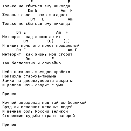
	    F               E 

Только не сбыться ему никогда

           Dm E          Am  F

Желанье свое   зэка загадает

            Dm   E          Am 

Только не сбыться ему никогда

      Dm E             Am  F

Метеорит  над зоною летит

         Dm	   (G)	  (C)	

И видит ночь его полет прощальный

      Dm E                  Am F

Метеорит  как жизнь моя сгорит

          Dm         E 

Так бесполезно и случайно

Небо насквозь звездою пробито

Притихла старуха-тюрьма

Замки на дверях,ворота закрыты

И долгая ночь сводит с ума

Припев

Ночной звездопад над тайгою безликой

Вряд ли исполнит желанья людей

И вечная боль России великой

Сгоревшие судьбы страны лагерей
