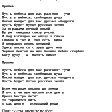
Припев:

Пусть небеса для вас разгонят тучи

Пусть в небесах свободная душа

Покой найдет для вас друзья –подруги

Пусть будет пухом русская земля

За оградами вечный покой

Вытрет женщина слезы рукой

И под взглядом ее опущу я глаза

Словно в том и  моя есть  вина

Я поправлю венок неживой

Здесь покоится старый друг мой

Черной лентой на ним помним любим скорбим

Богу душу , а  память живым.

Припев:

Пусть небеса для вас разгонят тучи

Пусть в небесах свободная душа

Покой найдет для вас друзья –подруги

Пусть будет пухом русская земля

Всем могилам поклон до земли

И пусть четным числом все цветы

Время быстро летит

мы торопимся жить

А как долго – всевышний решит.
Пожалуйста, оцените подбор: