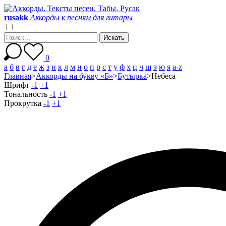
r
u
s
a
k
k
Аккорды к песням для гитары
0
а
б
в
г
д
е
ж
з
и
к
л
м
н
о
п
р
с
т
у
ф
х
ц
ч
ш
э
ю
я
a-z
Главная
>
Аккорды на букву «Б»
>
Бутырка
>
Небеса
Шрифт
-1
+1
Тональность
-1
+1
Прокрутка
-1
+1