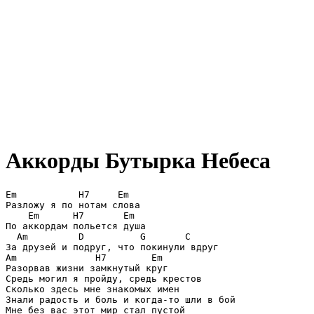
Аккорды Бутырка
Небеса
Em	     H7	    Em

Разложу я по нотам слова

    Em	    H7 	     Em	

По аккордам польется душа

  Am         D		G	C

За друзей и подруг, что покинули вдруг

Am		H7	  Em

Разорвав жизни замкнутый круг

Средь могил я пройду, средь крестов

Сколько здесь мне знакомых имен

Знали радость и боль и когда-то шли в бой

Мне без вас этот мир стал пустой
