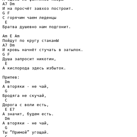
A7 Dm

И на просчёт завхоз построит.

G F

С горячим чаем леденцы

 E

Братва душевно нам подгонит.

Am E Am

Пойдут по кругу стаканЫ

A7 Dm

И кровь начнёт стучать в затылок.

G F

Душа запросит никотин,

 E

А кислорода здесь избыток.

Припев:

 Dm

А вторяки - не чай,

 G

Бродяга не скучай,

 C

Дорога с воли есть,

 E E7

А значит, будем есть.

 Dm

А вторяки - не чай,

 G

Ты “Примой” угощай.

 C
