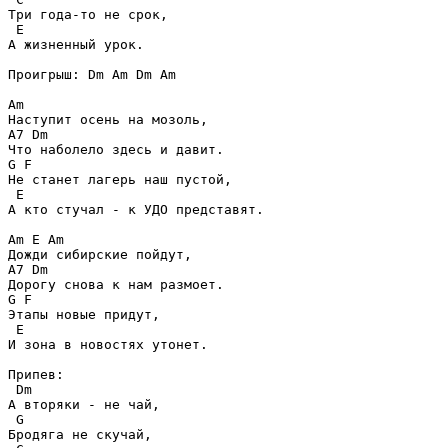
Три года-то не срок,

 E

А жизненный урок.

Проигрыш: Dm Am Dm Am

Am

Наступит осень на мозоль,

A7 Dm

Что наболело здесь и давит.

G F

Не станет лагерь наш пустой,

 E

А кто стучал - к УДО представят.

Am E Am

Дожди сибирские пойдут,

A7 Dm

Дорогу снова к нам размоет.

G F

Этапы новые придут,

 E

И зона в новостях утонет.

Припев:

 Dm

А вторяки - не чай,

 G

Бродяга не скучай,
