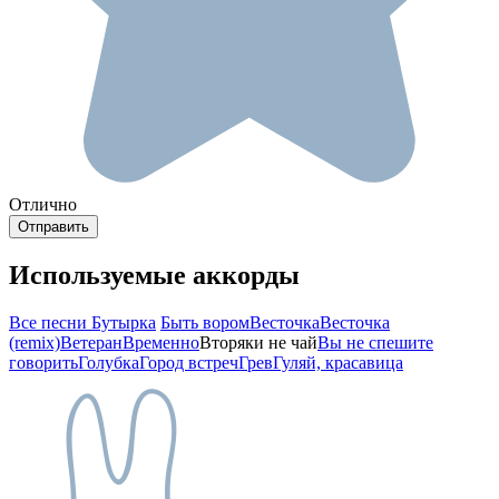
Отлично
Используемые аккорды
Все песни Бутырка
Быть вором
Весточка
Весточка
(remix)
Ветеран
Временно
Вторяки не чай
Вы не спешите
говорить
Голубка
Город встреч
Грев
Гуляй, красавица