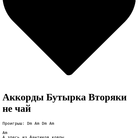
Аккорды Бутырка
Вторяки
не чай
Проигрыш: Dm Am Dm Am

Am

А здесь из фантиков ковры
