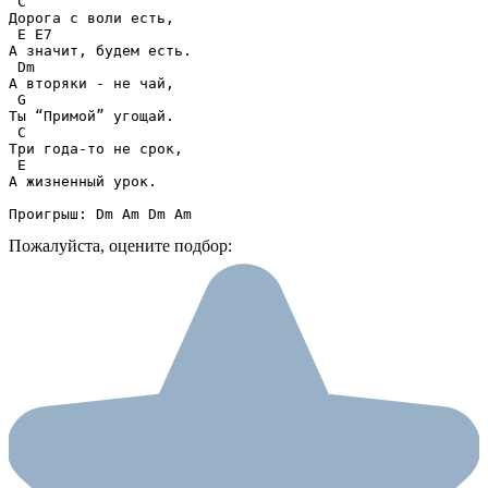
 C

Дорога с воли есть,

 E E7

А значит, будем есть.

 Dm

А вторяки - не чай,

 G

Ты “Примой” угощай.

 C

Три года-то не срок,

 E

А жизненный урок.

Проигрыш: Dm Am Dm Am
Пожалуйста, оцените подбор: