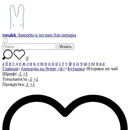
r
u
s
a
k
k
Аккорды к песням для гитары
0
а
б
в
г
д
е
ж
з
и
к
л
м
н
о
п
р
с
т
у
ф
х
ц
ч
ш
э
ю
я
a-z
Главная
>
Аккорды на букву «Б»
>
Бутырка
>
Вторяки не чай
Шрифт
-1
+1
Тональность
-1
+1
Прокрутка
-1
+1