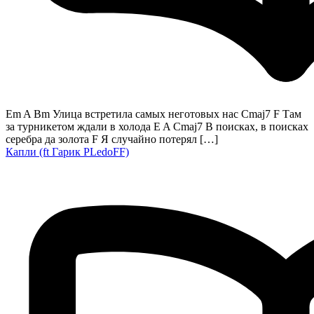
Em A Bm Улица встретила самых неготовых нас Cmaj7 F Там
за турникетом ждали в холода E A Cmaj7 В поисках, в поисках
серебра да золота F Я случайно потерял […]
Капли (ft Гарик PLedoFF)