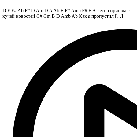
D F F# Ab F# D Am D A Ab E F# Amb F# F А весна пришла с
кучей новостей C# Cm B D Amb Ab Как я пропустил […]