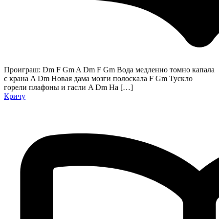
Проиграш: Dm F Gm A Dm F Gm Вода медленно томно капала
с крана A Dm Новая дама мозги полоскала F Gm Тускло
горели плафоны и гасли A Dm На […]
Кричу