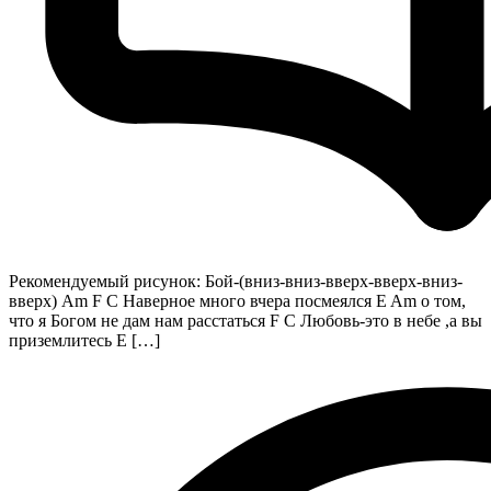
Рекомендуемый рисунок: Бой-(вниз-вниз-вверх-вверх-вниз-
вверх) Am F C Наверное много вчера посмеялся E Am о том,
что я Богом не дам нам расстаться F C Любовь-это в небе ,а вы
приземлитесь E […]