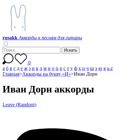
r
u
s
a
k
k
Аккорды к песням для гитары
0
а
б
в
г
д
е
ж
з
и
к
л
м
н
о
п
р
с
т
у
ф
х
ц
ч
ш
э
ю
я
a-z
Главная
>
Аккорды на букву «И»
>
Иван Дорн
Иван Дорн аккорды
Leave (Randorn)