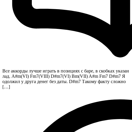
Все аккорды лучше играть в позициях с баре, в скобках указан
лад. A#m(VI) Fm7(VIII) D#m7(VI) Bm(VII) A#m Fm7 D#m7 Я
одолжил у друга денег без даты. D#m7 Такому факту сложно
[…]