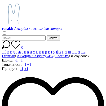
r
u
s
a
k
k
Аккорды к песням для гитары
0
а
б
в
г
д
е
ж
з
и
к
л
м
н
о
п
р
с
т
у
ф
х
ц
ч
ш
э
ю
я
a-z
Главная
>
Аккорды на букву «Е»
>
Ебанько
>
Я ебу собак
Шрифт
-1
+1
Тональность
-1
+1
Прокрутка
-1
+1