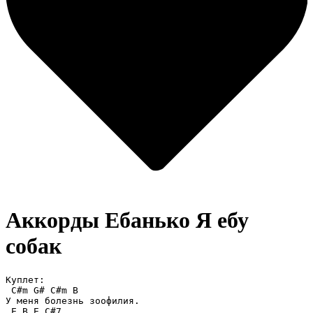
Аккорды Ебанько
Я ебу
собак
Куплет:

 C#m G# C#m B

У меня болезнь зоофилия.

 E B E C#7
