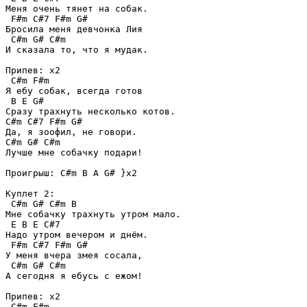
Меня очень тянет на собак.

 F#m C#7 F#m G#

Бросила меня девчонка Лия

 C#m G# C#m

И сказала то, что я мудак.

Припев: x2

 C#m F#m

Я ебу собак, всегда готов

 B E G#

Сразу трахнуть несколько котов.

C#m C#7 F#m G#

Да, я зоофил, не говори.

C#m G# C#m

Лучше мне собачку подари!

Проигрыш: C#m B A G# }x2

Куплет 2: 

 C#m G# C#m B

Мне собачку трахнуть утром мало.

 E B E C#7

Надо утром вечером и днём.

 F#m C#7 F#m G#

У меня вчера змея сосала,

 C#m G# C#m 

А сегодня я ебусь с ежом!

Припев: x2

 C#m F#m
