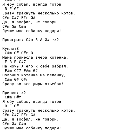
Я ебу собак, всегда готов

 B E G#

Сразу трахнуть несколько котов.

C#m C#7 F#m G#

Да, я зоофил, не говори.

C#m G# C#m

Лучше мне собачку подари!

Проигрыш: C#m B A G# }x2

Куплет3:

 C#m G# C#m B

Мама принесла вчера котёнка.

 E B E C#7

На ночь я его к себе забрал.

 F#m C#7 F#m G#

Положил котёнка на пелёнку,

 C#m G# C#m 

Сразу во все дыры отъебал!

Припев: x2

 C#m F#m

Я ебу собак, всегда готов

 B E G#

Сразу трахнуть несколько котов.

C#m C#7 F#m G#

Да, я зоофил, не говори.

C#m G# C#m

Лучше мне собачку подари!