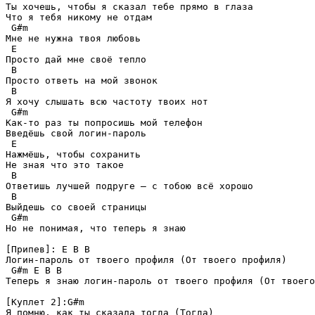
Ты хочешь, чтобы я сказал тебе прямо в глаза

Что я тебя никому не отдам

 G#m

Мне не нужна твоя любовь

 E

Просто дай мне своё тепло

 B

Просто ответь на мой звонок

 B

Я хочу слышать всю частоту твоих нот

 G#m

Как-то раз ты попросишь мой телефон

Введёшь свой логин-пароль

 E

Нажмёшь, чтобы сохранить

Не зная что это такое

 B

Ответишь лучшей подруге — с тобою всё хорошо

 B

Выйдешь со своей страницы

 G#m

Но не понимая, что теперь я знаю

[Припев]: E B B

Логин-пароль от твоего профиля (От твоего профиля)

 G#m E B B

Теперь я знаю логин-пароль от твоего профиля (От твоего
[Куплет 2]:G#m

Я помню, как ты сказала тогда (Тогда)
