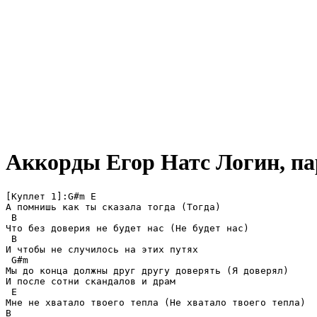
Аккорды Егор Натс
Логин, па
[Куплет 1]:G#m E

А помнишь как ты сказала тогда (Тогда)

 B

Что без доверия не будет нас (Не будет нас)

 B

И чтобы не случилось на этих путях

 G#m

Мы до конца должны друг другу доверять (Я доверял)

И после сотни скандалов и драм

 E

Мне не хватало твоего тепла (Не хватало твоего тепла)

B
