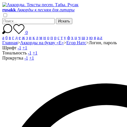
r
u
s
a
k
k
Аккорды к песням для гитары
0
а
б
в
г
д
е
ж
з
и
к
л
м
н
о
п
р
с
т
у
ф
х
ц
ч
ш
э
ю
я
a-z
Главная
>
Аккорды на букву «Е»
>
Егор Натс
>
Логин, пароль
Шрифт
-1
+1
Тональность
-1
+1
Прокрутка
-1
+1