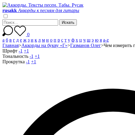
r
u
s
a
k
k
Аккорды к песням для гитары
0
а
б
в
г
д
е
ж
з
и
к
л
м
н
о
п
р
с
т
у
ф
х
ц
ч
ш
э
ю
я
a-z
Главная
>
Аккорды на букву «Г»
>
Газманов Олег
>
Чем измерить г
Шрифт
-1
+1
Тональность
-1
+1
Прокрутка
-1
+1