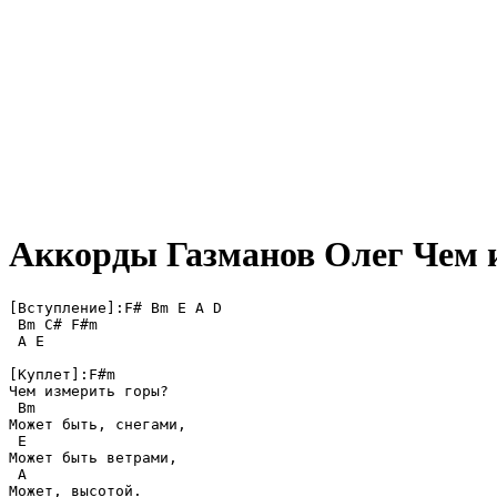
Аккорды Газманов Олег
Чем и
[Вступление]:F# Bm E A D

 Bm C# F#m

 A E

[Куплет]:F#m

Чем измерить горы?

 Bm

Может быть, снегами,

 E

Может быть ветрами,

 A

Может, высотой.
