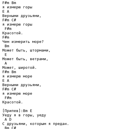
F#m Bm

я измерю горы

E A

Верными друзьями,

F#m C#

я измерю горы

 F#m

Красотой.

F#m

Чем измерить море?

 Bm

Может быть, штормами,

 E

Может быть, ветрами,

 A

Может, широтой.

F#m Bm

я измерю море

E A

Верными друзьями,

F#m C#

я измерю море

 F#m

Красотой.

[Припев]:Bm E

Уеду я в горы, уеду

 A D

С друзьями, которым я предан.

 Bm C#
