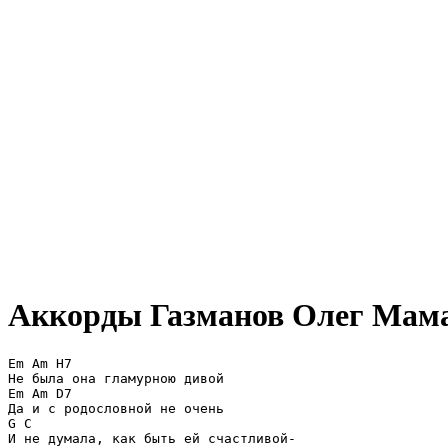
Аккорды Газманов Олег
Мама-
Em Am H7

Не была она гламурною дивой

Em Am D7

Да и с родословной не очень

G C

И не думала, как быть ей счастливой-
