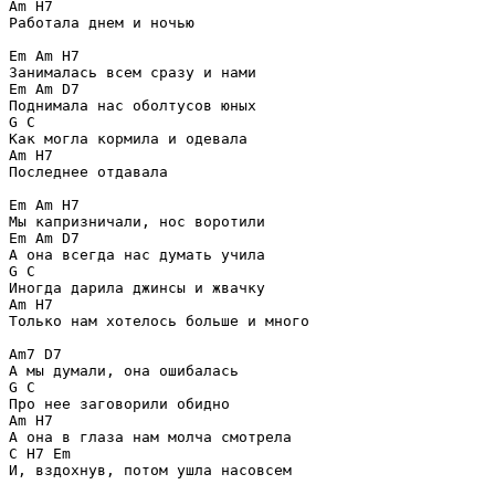
Am H7

Работала днем и ночью

Em Am H7

Занималась всем сразу и нами

Em Am D7

Поднимала нас оболтусов юных

G C

Как могла кормила и одевала

Am H7

Последнее отдавала

Em Am H7

Мы капризничали, нос воротили

Em Am D7

А она всегда нас думать учила

G C

Иногда дарила джинсы и жвачку

Am H7

Только нам хотелось больше и много

Am7 D7

А мы думали, она ошибалась

G C

Про нее заговорили обидно

Am H7

А она в глаза нам молча смотрела

C H7 Em

И, вздохнув, потом ушла насовсем
