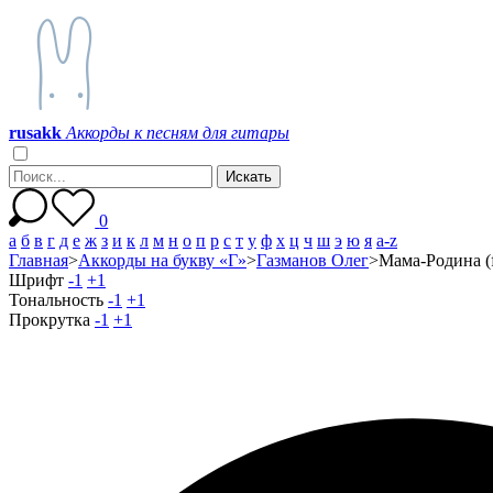
r
u
s
a
k
k
Аккорды к песням для гитары
0
а
б
в
г
д
е
ж
з
и
к
л
м
н
о
п
р
с
т
у
ф
х
ц
ч
ш
э
ю
я
a-z
Главная
>
Аккорды на букву «Г»
>
Газманов Олег
>
Мама-Родина (
Шрифт
-1
+1
Тональность
-1
+1
Прокрутка
-1
+1