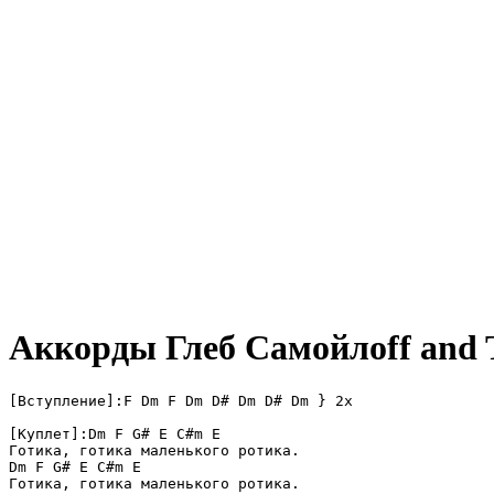
Аккорды Глеб Самойлоff and 
[Вступление]:F Dm F Dm D# Dm D# Dm } 2x

[Куплет]:Dm F G# E C#m E

Готика, готика маленького ротика.

Dm F G# E C#m E

Готика, готика маленького ротика.
