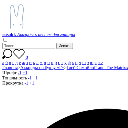
r
u
s
a
k
k
Аккорды к песням для гитары
0
а
б
в
г
д
е
ж
з
и
к
л
м
н
о
п
р
с
т
у
ф
х
ц
ч
ш
э
ю
я
a-z
Главная
>
Аккорды на букву «Г»
>
Глеб Самойлоff and The Matrix
Шрифт
-1
+1
Тональность
-1
+1
Прокрутка
-1
+1