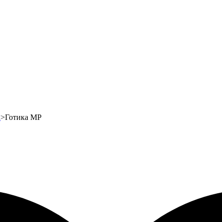
x
>
Готика МР