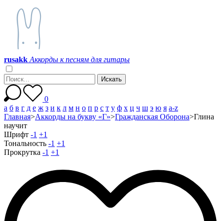
r
u
s
a
k
k
Аккорды к песням для гитары
0
а
б
в
г
д
е
ж
з
и
к
л
м
н
о
п
р
с
т
у
ф
х
ц
ч
ш
э
ю
я
a-z
Главная
>
Аккорды на букву «Г»
>
Гражданская Оборона
>
Глина
научит
Шрифт
-1
+1
Тональность
-1
+1
Прокрутка
-1
+1