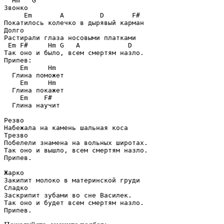
  Hm   G

Звонко

     Em       A         D       F#

Покатилось колечко в дырявый карман

Долго

Растирали глаза носовыми платками

 Em F#     Hm G   A            D

Так оно и было, всем смертям назло.

Припев:

    Em     Hm

  Глина поможет

    Em     Hm

  Глина покажет

    Em    F#

  Глина научит

Резво

Набежала на камень шальная коса

Трезво

Побелели знамена на вольных широтах.

Так оно и вышло, всем смертям назло.

Припев.

Жарко

Закипит молоко в материнской груди

Сладко

Заскрипит зубами во сне Василек.

Так оно и будет всем смертям назло.
