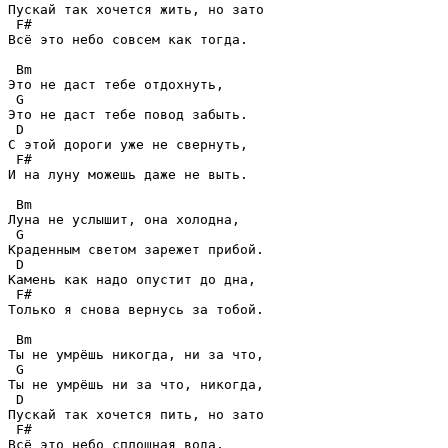
Пускай так хочется жить, но зато

 F#

Всё это небо совсем как тогда.

 Bm

Это не даст тебе отдохнуть,

 G

Это не даст тебе повод забыть.

 D

С этой дороги уже не свернуть,

 F#

И на луну можешь даже не выть.

 Bm

Луна не услышит, она холодна,

 G

Краденным светом зарежет прибой.

 D

Камень как надо опустит до дна,

 F#

Только я снова вернусь за тобой.

 Bm

Ты не умрёшь никогда, ни за что,

 G

Ты не умрёшь ни за что, никогда,

 D

Пускай так хочется пить, но зато

 F#

Всё это небо сплошная вода.
