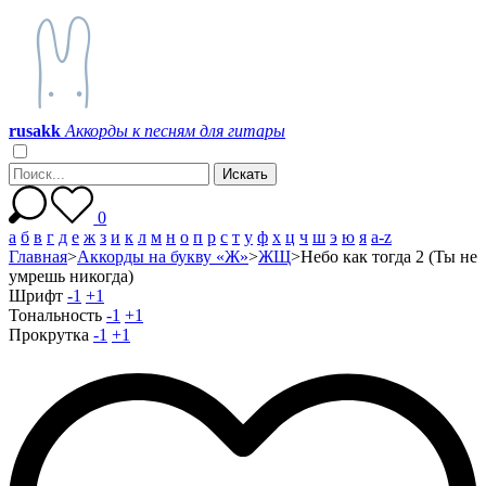
r
u
s
a
k
k
Аккорды к песням для гитары
0
а
б
в
г
д
е
ж
з
и
к
л
м
н
о
п
р
с
т
у
ф
х
ц
ч
ш
э
ю
я
a-z
Главная
>
Аккорды на букву «Ж»
>
ЖЩ
>
Небо как тогда 2 (Ты не
умрешь никогда)
Шрифт
-1
+1
Тональность
-1
+1
Прокрутка
-1
+1