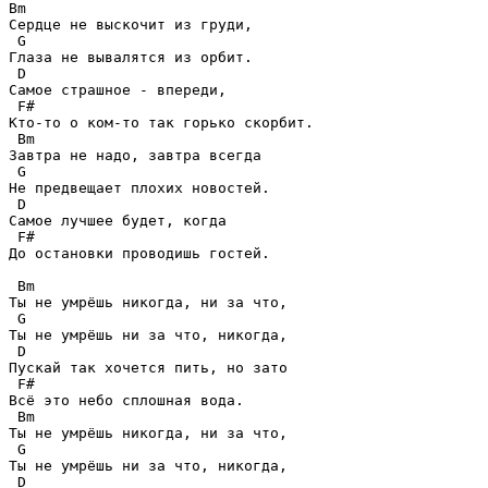
Bm 

Сердце не выскочит из груди,

 G

Глаза не вывалятся из орбит.

 D

Самое страшное - впереди,

 F#

Кто-то о ком-то так горько скорбит.

 Bm

Завтра не надо, завтра всегда

 G

Не предвещает плохих новостей.

 D

Самое лучшее будет, когда

 F#

До остановки проводишь гостей.

 Bm

Ты не умрёшь никогда, ни за что,

 G

Ты не умрёшь ни за что, никогда,

 D

Пускай так хочется пить, но зато

 F#

Всё это небо сплошная вода.

 Bm

Ты не умрёшь никогда, ни за что,

 G

Ты не умрёшь ни за что, никогда,

 D
