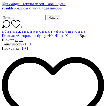
r
u
s
a
k
k
Аккорды к песням для гитары
0
а
б
в
г
д
е
ж
з
и
к
л
м
н
о
п
р
с
т
у
ф
х
ц
ч
ш
э
ю
я
a-z
Главная
>
Аккорды на букву «И»
>
Иван Карпов
>
Враг
Шрифт
-1
+1
Тональность
-1
+1
Прокрутка
-1
+1