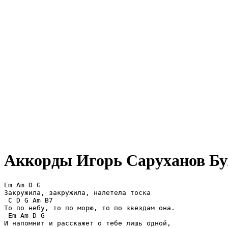
Аккорды Игорь Саруханов
Бу
Em Am D G

Закружила, закружила, налетела тоска

 C D G Am B7

То по небу, то по морю, то по звездам она.

 Em Am D G

И напомнит и расскажет о тебе лишь одной,
