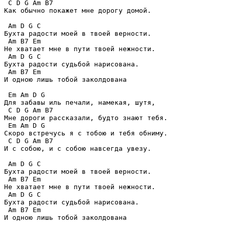
 C D G Am B7

Как обычно покажет мне дорогу домой.

 Am D G C

Бухта радости моей в твоей верности.

 Am B7 Em

Не хватает мне в пути твоей нежности.

 Am D G C

Бухта радости судьбой нарисована.

 Am B7 Em

И одною лишь тобой заколдована

 Em Am D G

Для забавы иль печали, намекая, шутя,

 C D G Am B7

Мне дороги рассказали, будто знают тебя.

 Em Am D G

Скоро встречусь я с тобою и тебя обниму.

 C D G Am B7

И с собою, и с собою навсегда увезу.

 Am D G C

Бухта радости моей в твоей верности.

 Am B7 Em

Не хватает мне в пути твоей нежности.

 Am D G C

Бухта радости судьбой нарисована.

 Am B7 Em

И одною лишь тобой заколдована