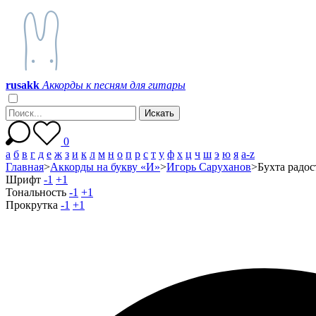
r
u
s
a
k
k
Аккорды к песням для гитары
0
а
б
в
г
д
е
ж
з
и
к
л
м
н
о
п
р
с
т
у
ф
х
ц
ч
ш
э
ю
я
a-z
Главная
>
Аккорды на букву «И»
>
Игорь Саруханов
>
Бухта радос
Шрифт
-1
+1
Тональность
-1
+1
Прокрутка
-1
+1