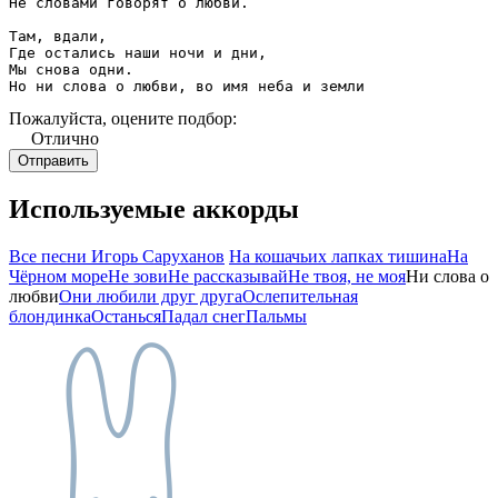
Не словами говорят о любви. 

Там, вдали, 

Где остались наши ночи и дни, 

Мы снова одни. 

Но ни слова о любви, во имя неба и земли
Пожалуйста, оцените подбор:
Отлично
Используемые аккорды
Все песни Игорь Саруханов
На кошачьих лапках тишина
На
Чёрном море
Не зови
Не рассказывай
Не твоя, не моя
Ни слова о
любви
Они любили друг друга
Ослепительная
блондинка
Останься
Падал снег
Пальмы