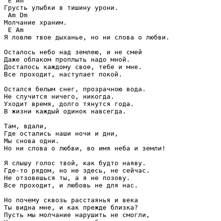
 E Am 

Грусть улыбки в тишину урони. 

 Am Dm

Молчание храним. 

 E Am

Я ловлю твое дыханье, но ни слова о любви. 

Осталось небо над землею, и не смей 

Даже облаком проплыть надо мной. 

Досталось каждому свое, тебе и мне. 

Все проходит, наступает покой. 

Остался белым снег, прозрачною вода. 

Не случится ничего, никогда. 

Уходит время, долго тянутся года. 

В жизни каждый одинок навсегда. 

Там, вдали, 

Где остались наши ночи и дни, 

Мы снова одни. 

Но ни слова о любви, во имя неба и земли! 

Я слышу голос твой, как будто наяву. 

Где-то рядом, но не здесь, не сейчас. 

Не отзовешься ты, а я не позову. 

Все проходит, и любовь не для нас. 

Но почему сквозь расстаянья и века 

Ты видна мне, и как прежде близка? 

Пусть мы молчание нарушить не смогли, 
