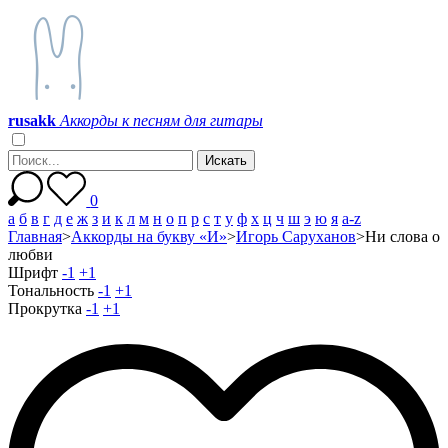
r
u
s
a
k
k
Аккорды к песням для гитары
0
а
б
в
г
д
е
ж
з
и
к
л
м
н
о
п
р
с
т
у
ф
х
ц
ч
ш
э
ю
я
a-z
Главная
>
Аккорды на букву «И»
>
Игорь Саруханов
>
Ни слова о
любви
Шрифт
-1
+1
Тональность
-1
+1
Прокрутка
-1
+1