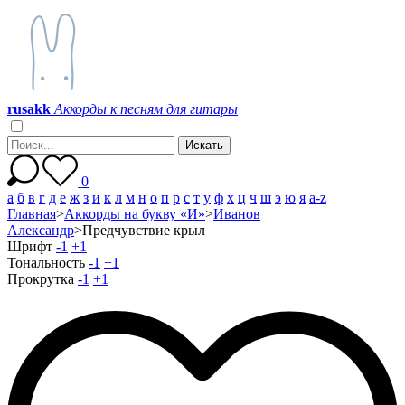
r
u
s
a
k
k
Аккорды к песням для гитары
0
а
б
в
г
д
е
ж
з
и
к
л
м
н
о
п
р
с
т
у
ф
х
ц
ч
ш
э
ю
я
a-z
Главная
>
Аккорды на букву «И»
>
Иванов
Александр
>
Предчувствие крыл
Шрифт
-1
+1
Тональность
-1
+1
Прокрутка
-1
+1