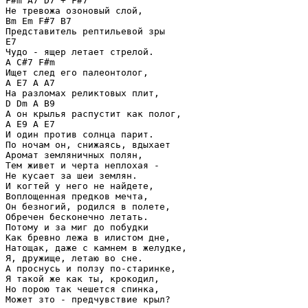
F#m A7 D7 + F#7

Не тревожа озоновый слой,

Bm Em F#7 B7

Представитель рептильевой зры

E7

Чудо - ящер летает стрелой.

A C#7 F#m

Ищет след его палеонтолог,

A E7 A A7

На разломах реликтовых плит,

D Dm A B9

А он крылья распустит как полог,

A E9 A E7

И один против солнца парит.

По ночам он, снижаясь, вдыхает

Аромат земляничных полян,

Тем живет и черта неплохая -

Не кусает за шеи землян.

И когтей у него не найдете,

Воплощенная предков мечта,

Он безногий, родился в полете,

Обречен бесконечно летать.

Потому и за миг до побудки

Как бревно лежа в илистом дне,

Натощак, даже с камнем в желудке,

Я, дружище, летаю во сне.

А проснусь и ползу по-старинке,

Я такой же как ты, крокодил,

Но порою так чешется спинка,

Может зто - предчувствие крыл?