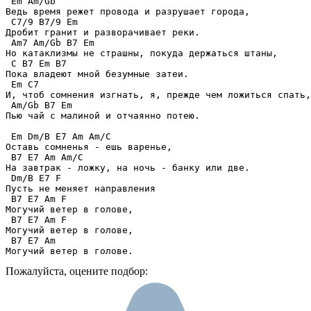
 Em Am/Gb 

Ведь время режет провода и разрушает города, 

 C7/9 B7/9 Em 

Дробит гранит и разворачивает реки. 

 Am7 Am/Gb B7 Em 

Но катаклизмы не страшны, покуда держаться штаны, 

 C B7 Em B7 

Пока владеют мной безумные затеи. 

 Em C7 

И, чтоб сомнения изгнать, я, прежде чем ложиться спать,
 Am/Gb B7 Em 

Пью чай с малиной и отчаянно потею. 

 Em Dm/B E7 Am Am/C 

Оставь сомненья - ешь варенье, 

 B7 E7 Am Am/C 

На завтрак - ложку, на ночь - банку или две. 

 Dm/B E7 F 

Пусть не меняет направления 

 B7 E7 Am F 

Могучий ветер в голове, 

 B7 E7 Am F 

Могучий ветер в голове, 

 B7 E7 Am 

Могучий ветер в голове.
Пожалуйста, оцените подбор: