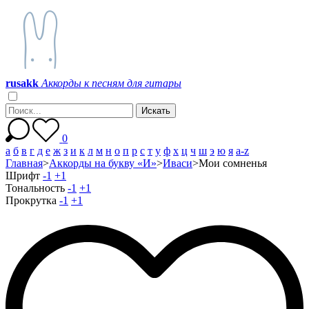
r
u
s
a
k
k
Аккорды к песням для гитары
0
а
б
в
г
д
е
ж
з
и
к
л
м
н
о
п
р
с
т
у
ф
х
ц
ч
ш
э
ю
я
a-z
Главная
>
Аккорды на букву «И»
>
Иваси
>
Мои сомненья
Шрифт
-1
+1
Тональность
-1
+1
Прокрутка
-1
+1