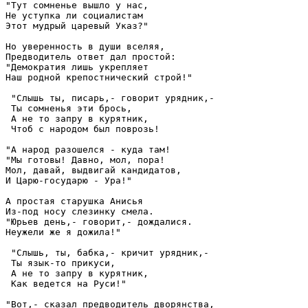
"Тут сомненье вышло у нас,

Не уступка ли социалистам

Этот мудрый царевый Указ?" 

Но уверенность в души вселяя,

Предводитель ответ дал простой:

"Демократия лишь укрепляет

Наш родной крепостнический строй!"

 "Слышь ты, писарь,- говорит урядник,-

 Ты сомненья эти брось,

 А не то запру в курятник,

 Чтоб с народом был поврозь!

"А народ разошелся - куда там!

"Мы готовы! Давно, мол, пора!

Мол, давай, выдвигай кандидатов,

И Царю-государю - Ура!" 

А простая старушка Анисья

Из-под носу слезинку смела.

"Юрьев день,- говорит,- дождалися.

Неужели же я дожила!"

 "Слышь, ты, бабка,- кричит урядник,-

 Ты язык-то прикуси,

 А не то запру в курятник,

 Как ведется на Руси!" 

"Вот,- сказал предводитель дворянства,
