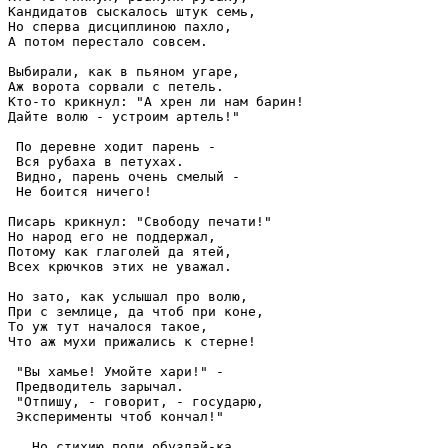
Кандидатов сыскалось штук семь,

Но сперва дисциплиною пахло,

А потом перестало совсем. 

Выбирали, как в пьяном угаре,

Аж ворота сорвали с петель.

Кто-то крикнул: "А хрен ли нам барин!

Дайте волю - устроим артель!"

 По деревне ходит парень -

 Вся рубаха в петухах.

 Видно, парень очень смелый -

 Не боится ничего!

Писарь крикнул: "Свободу печати!"

Но народ его не поддержал,

Потому как глаголей да ятей,

Всех крючков этих не уважал. 

Но зато, как услышал про волю,

При с землице, да чтоб при коне,

То уж тут началося такое,

Что аж мухи прижались к стерне!

 "Вы хамье! Умойте хари!" -

 Предводитель зарычал.

 "Отпишу, - говорит, - государю,

 Эксперименты чтоб кончал!" 

...Но стихию поди обуздай-ка.
