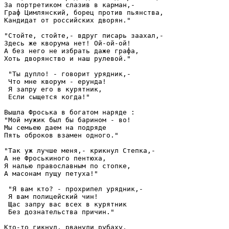
За портретиком слазив в карман,-

Граф Цимлянский, борец против пьянства,

Кандидат от российских дворян." 

"Стойте, стойте,- вдруг писарь заахал,-

Здесь же кворума нет! Ой-ой-ой!

А без него не избрать даже графа,

Хоть дворянство и наш рулевой."

 "Ты дупло! - говорит урядник,-

 Что мне кворум - ерунда!

 Я запру его в курятник,

 Если сыщется когда!" 

Вышла Фроська в богатом наряде :

"Мой мужик был бы барином - во!

Мы семьею даем на подряде

Пять оброков взамен одного." 

"Так уж лучше меня,- крикнул Степка,-

А не Фроськиного пентюха,

Я налью православным по стопке,

А масонам пущу петуха!"

 "Я вам кто? - прохрипел урядник,-

 Я вам полицейский чин!

 Щас запру вас всех в курятник

 Без дознательства причин." 

Кто-то гикнул, рванули рубаху,
