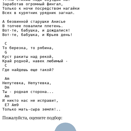
Заработав огромный фингал,

Только к ночи посредством нагайки

Всех в курятник урядник загнал. 

А безвинной старушке Анисье

В толчее повалили плетень.

Вот-те, бабушка, и дождалися!

Вот-те, бабушка, и Юрьев день!

 C 

То березка, то рябина,

 G 

Куст ракиты над рекой,

Край родной, навек любимый -

 C 

Где найдешь еще такой?

 Am 

Непутевка, Непутевка,

 Dm 

Ты - родная сторона...

 Am 

И никто нас не исправит,

 E7 Am9 

Только мать-сыра земля!..
Пожалуйста, оцените подбор: