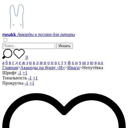
r
u
s
a
k
k
Аккорды к песням для гитары
0
а
б
в
г
д
е
ж
з
и
к
л
м
н
о
п
р
с
т
у
ф
х
ц
ч
ш
э
ю
я
a-z
Главная
>
Аккорды на букву «И»
>
Иваси
>
Непутёвка
Шрифт
-1
+1
Тональность
-1
+1
Прокрутка
-1
+1