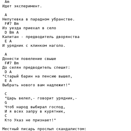
 Am 

Идет эксперимент.

 A 

Непутевка в парадном убранстве.

 F#7 Bm 

Из уезда приехал в село

 D Bm A 

Капитан - предводитель дворянства

 E A 

И урядник с клинком наголо.

 A 

Донести повеление свыше

 F#7 Bm 

До селян предводитель спешит:

 D A 

"Старый барин на пенсию вышел,

 E A 

Выбрать нового вам надлежит!"

 C 

 "Царь велел,- говорит урядник,-

 G 

 Чтоб народ выбирал господ,

 И я всех запру в курятник,

 C 

 Кто Указ не признает!" 

Местный писарь прослыл скандалистом:
