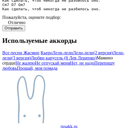
Как сделать, чтоб никогда не разбилось оно.

Cm7 D7 Gm7

Как сделать, чтоб никогда не разбилось оно.
Пожалуйста, оцените подбор:
Отлично
Используемые аккорды
Все песни Жасмин
Кьеро
Лели-лели
Лели-лели(2 версия)
Лели-
лели(3 версия)
Любви карусель (ft Лев Лещенко)
Мамино
сердце
Не жалею
Не отпускай меня
Нет, не надо
Перепишу
любовь
Прощай, моя помада
rusakk.ru