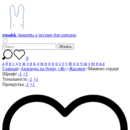
r
u
s
a
k
k
Аккорды к песням для гитары
0
а
б
в
г
д
е
ж
з
и
к
л
м
н
о
п
р
с
т
у
ф
х
ц
ч
ш
э
ю
я
a-z
Главная
>
Аккорды на букву «Ж»
>
Жасмин
>
Мамино сердце
Шрифт
-1
+1
Тональность
-1
+1
Прокрутка
-1
+1