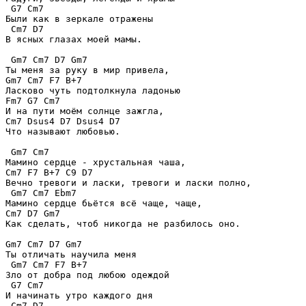
 G7 Cm7

Были как в зеркале отражены

 Cm7 D7

В ясных глазах моей мамы.

 Gm7 Cm7 D7 Gm7

Ты меня за руку в мир привела,

Gm7 Cm7 F7 B+7

Ласково чуть подтолкнула ладонью

Fm7 G7 Cm7

И на пути моём солнце зажгла,

Cm7 Dsus4 D7 Dsus4 D7

Что называют любовью.

 Gm7 Cm7

Мамино сердце - хрустальная чаша,

Cm7 F7 B+7 C9 D7

Вечно тревоги и ласки, тревоги и ласки полно,

 Gm7 Cm7 Ebm7

Мамино сердце бьётся всё чаще, чаще,

Cm7 D7 Gm7

Как сделать, чтоб никогда не разбилось оно.

Gm7 Cm7 D7 Gm7

Ты отличать научила меня

 Gm7 Cm7 F7 B+7

Зло от добра под любою одеждой

 G7 Cm7

И начинать утро каждого дня

 Cm7 D7
