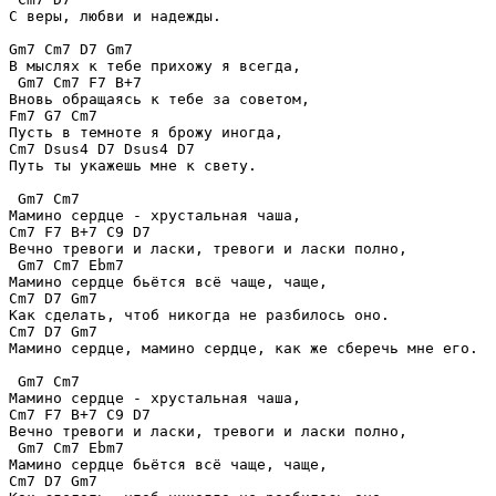
С веры, любви и надежды.

Gm7 Cm7 D7 Gm7

В мыслях к тебе прихожу я всегда,

 Gm7 Cm7 F7 B+7

Вновь обращаясь к тебе за советом,

Fm7 G7 Cm7

Пусть в темноте я брожу иногда,

Cm7 Dsus4 D7 Dsus4 D7

Путь ты укажешь мне к свету.

 Gm7 Cm7

Мамино сердце - хрустальная чаша,

Cm7 F7 B+7 C9 D7

Вечно тревоги и ласки, тревоги и ласки полно,

 Gm7 Cm7 Ebm7

Мамино сердце бьётся всё чаще, чаще,

Cm7 D7 Gm7

Как сделать, чтоб никогда не разбилось оно.

Cm7 D7 Gm7

Мамино сердце, мамино сердце, как же сберечь мне его.

 Gm7 Cm7

Мамино сердце - хрустальная чаша,

Cm7 F7 B+7 C9 D7

Вечно тревоги и ласки, тревоги и ласки полно,

 Gm7 Cm7 Ebm7

Мамино сердце бьётся всё чаще, чаще,

Cm7 D7 Gm7
