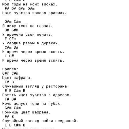
Мои годы на моих висках.

 F# D# G#m D#m

Наши чувства заново вразмах.

 G#m C#m

Я вижу тени на глазах.

 D# G#m

У времени своя печать.

 E C#m

У сердца разум в дураках.

 C#m D#

И время через время вспять.

 E D#

И время через время вспять.

Припев:

G#m C#m

Цвет шафрана.

 F# B

Случайный взгляд у ресторана.

 E B C#m B

Память ищет чувства в адресах.

 F# D#

Ночь целует тени на губах.

 G#m C#m

Помнишь цвет шафрана.

 F# B

Случайный взгляд любви нежданной.

 E B C#m B
