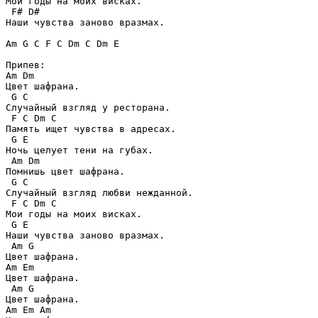
Мои годы на моих висках.

 F# D# 

Наши чувства заново вразмах.

Am G C F C Dm C Dm E

Припев:

Am Dm

Цвет шафрана.

 G C

Случайный взгляд у ресторана.

 F C Dm C

Память ищет чувства в адресах.

 G E

Ночь целует тени на губах.

 Am Dm

Помнишь цвет шафрана.

 G C

Случайный взгляд любви нежданной.

 F C Dm C

Мои годы на моих висках.

 G E 

Наши чувства заново вразмах.

 Am G 

Цвет шафрана.

Am Em

Цвет шафрана.

 Am G

Цвет шафрана.

Am Em Am
