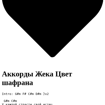
Аккорды Жека
Цвет
шафрана
Intro: G#m F# C#m D#m }x2

 G#m C#m

У каждой страсти свой истец.
