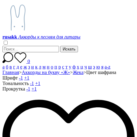
r
u
s
a
k
k
Аккорды к песням для гитары
0
а
б
в
г
д
е
ж
з
и
к
л
м
н
о
п
р
с
т
у
ф
х
ц
ч
ш
э
ю
я
a-z
Главная
>
Аккорды на букву «Ж»
>
Жека
>
Цвет шафрана
Шрифт
-1
+1
Тональность
-1
+1
Прокрутка
-1
+1