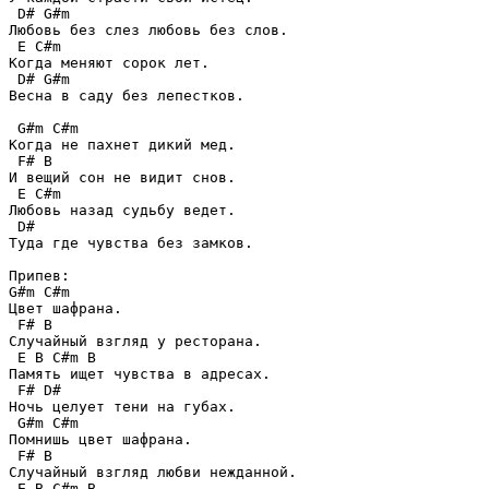
 D# G#m

Любовь без слез любовь без слов.

 E C#m

Когда меняют сорок лет.

 D# G#m

Весна в саду без лепестков.

 G#m C#m

Когда не пахнет дикий мед.

 F# B

И вещий сон не видит снов.

 E C#m

Любовь назад судьбу ведет.

 D#

Туда где чувства без замков.

Припев:

G#m C#m

Цвет шафрана.

 F# B

Случайный взгляд у ресторана.

 E B C#m B

Память ищет чувства в адресах.

 F# D#

Ночь целует тени на губах.

 G#m C#m

Помнишь цвет шафрана.

 F# B

Случайный взгляд любви нежданной.

 E B C#m B
