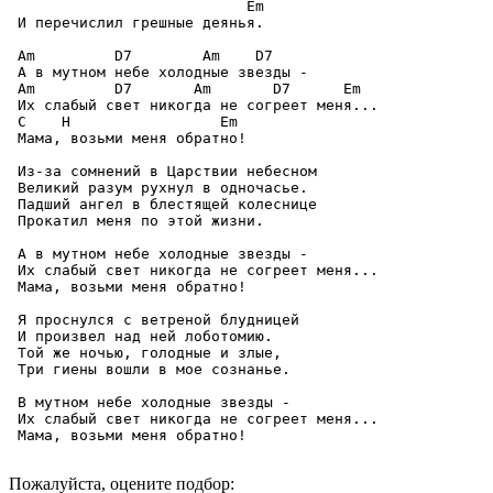
                           Em

 И перечислил грешные деянья.

 Am         D7        Am    D7

 А в мутном небе холодные звезды -

 Am         D7       Am       D7      Em

 Их слабый свет никогда не согреет меня...

 C    H                 Em

 Мама, возьми меня обратно!

 Из-за сомнений в Царствии небесном

 Великий разум рухнул в одночасье.

 Падший ангел в блестящей колеснице

 Прокатил меня по этой жизни.

 А в мутном небе холодные звезды -

 Их слабый свет никогда не согреет меня...

 Мама, возьми меня обратно!

 Я проснулся с ветреной блудницей

 И произвел над ней лоботомию.

 Той же ночью, голодные и злые,

 Три гиены вошли в мое сознанье.

 В мутном небе холодные звезды -

 Их слабый свет никогда не согреет меня...

 Мама, возьми меня обратно!

Пожалуйста, оцените подбор: