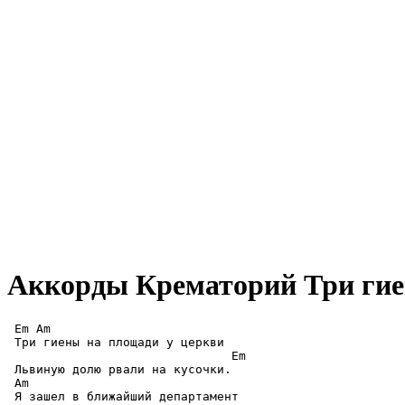
Аккорды Крематорий
Три ги
 Em Am

 Три гиены на площади у церкви

                               Em

 Львиную долю рвали на кусочки.

 Am

 Я зашел в ближайший департамент
