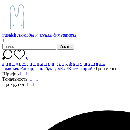
r
u
s
a
k
k
Аккорды к песням для гитары
0
а
б
в
г
д
е
ж
з
и
к
л
м
н
о
п
р
с
т
у
ф
х
ц
ч
ш
э
ю
я
a-z
Главная
>
Аккорды на букву «К»
>
Крематорий
>
Три гиены
Шрифт
-1
+1
Тональность
-1
+1
Прокрутка
-1
+1