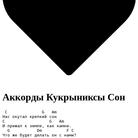
Аккорды Кукрыниксы
Сон
 C              G   Am

Нас окутал крепкий сон

C                  G   Am

И прижал к земле, как камни.

  G           Dm          F C

Что же будет делать он с нами?
