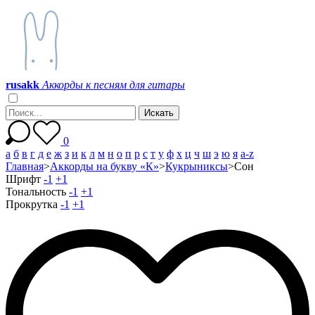
r
u
s
a
k
k
Аккорды к песням для гитары
0
а
б
в
г
д
е
ж
з
и
к
л
м
н
о
п
р
с
т
у
ф
х
ц
ч
ш
э
ю
я
a-z
Главная
>
Аккорды на букву «К»
>
Кукрыниксы
>
Сон
Шрифт
-1
+1
Тональность
-1
+1
Прокрутка
-1
+1