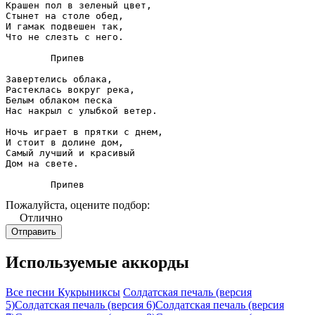
Крашен пол в зеленый цвет,

Стынет на столе обед,

И гамак подвешен так,

Что не слезть с него.

	Припев

Завертелись облака,

Растеклась вокруг река,

Белым облаком песка

Нас накрыл с улыбкой ветер.

Ночь играет в прятки с днем,

И стоит в долине дом,

Самый лучший и красивый

Дом на свете.

	Припев
Пожалуйста, оцените подбор:
Отлично
Используемые аккорды
Все песни Кукрыниксы
Солдатская печаль (версия
5)
Солдатская печаль (версия 6)
Солдатская печаль (версия