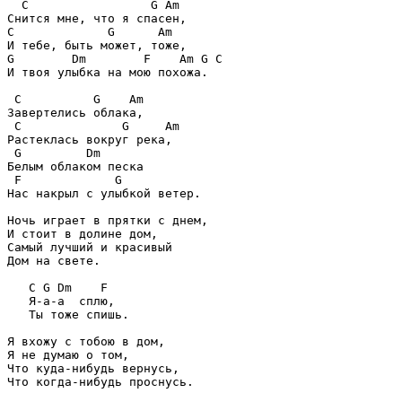
  C                 G Am

Снится мне, что я спасен,

C             G      Am

И тебе, быть может, тоже,

G        Dm        F    Am G C

И твоя улыбка на мою похожа.

 C          G    Am

Завертелись облака,

 C              G     Am

Растеклась вокруг река,

 G         Dm

Белым облаком песка

 F             G

Нас накрыл с улыбкой ветер.

Ночь играет в прятки с днем,

И стоит в долине дом,

Самый лучший и красивый

Дом на свете.

   C G Dm    F

   Я-а-а  сплю,

   Ты тоже спишь.

Я вхожу с тобою в дом,

Я не думаю о том,

Что куда-нибудь вернусь,

Что когда-нибудь проснусь.
