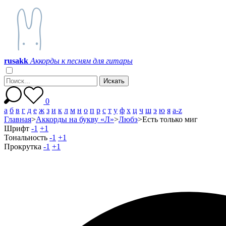
r
u
s
a
k
k
Аккорды к песням для гитары
0
а
б
в
г
д
е
ж
з
и
к
л
м
н
о
п
р
с
т
у
ф
х
ц
ч
ш
э
ю
я
a-z
Главная
>
Аккорды на букву «Л»
>
Любэ
>
Есть только миг
Шрифт
-1
+1
Тональность
-1
+1
Прокрутка
-1
+1