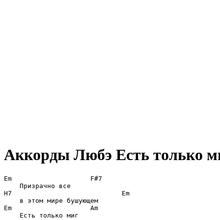
Аккорды Любэ
Есть только м
Em                    F#7

    Призрачно все

H7                            Em

    в этом мире бушующем

Em                    Am

    Есть только миг
