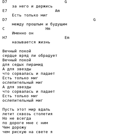
D7                        G

    за него и держись

E7                    Am

    Есть только миг

D7                                    G

    между прошлым и будущим

C                 Hm

    Именно он

H7                        Em

    называется жизнь

Вечный покой

сердце вряд ли обрадует

Вечный покой

для седых пирамид

А для звезды

что сорвалась и падает

Есть только миг

ослепительный миг

А для звезды

что сорвалась и падает

Есть только миг

ослепительный миг

Пусть этот мир вдаль

летит сквозь столетия

Но не всегда

по дороге мне с ним

Чем дорожу

чем рискую на свете я
