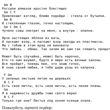
 Am B

Россыпи алмазов яростно блестящих

 Gm C F

Привлекают взгляд, ближе подойди - стекла от бутылки.

 Am B

И стеклянным глазом, точно настоящим,

 Gm C Dm C

Чучело совы смотрит на меня, а внутри - опилки.

Ярче настоящих яблоки из ваты,

И ласкают взор, и ласкают взор звезды из пластмассы.

Мы с тобою в этом вряд ли виноваты

Что любовь - обман. Так зачем же нам так спешить прощат
Может быть случайно, может быть нарочно,

Кто-то нам внушил, будто в мире есть вечные законы.

Все пройдет, поверь мне, это знаю точно,

В знак своей любви, я тебе дарю розы из капрона.

 F Gm

У зеленых листьев летом на деревьях

 B C F

Есть свои мечты, есть свои мечты, есть лихие планы.

 Gm

Я в надежность дружбы тоже свято верил

 B C F

Только где они? Листья под окном осенью опали.
Пожалуйста, оцените подбор: