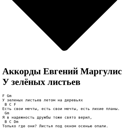
Аккорды Евгений Маргулис
У зелёных листьев
F Gm

У зеленых листьев летом на деревьях

 B C F

Есть свои мечты, есть свои мечты, есть лихие планы.

 Gm

Я в надежность дружбы тоже свято верил,

 B C Dm

Только где они? Листья под окном осенью опали.
