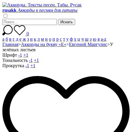
r
u
s
a
k
k
Аккорды к песням для гитары
0
а
б
в
г
д
е
ж
з
и
к
л
м
н
о
п
р
с
т
у
ф
х
ц
ч
ш
э
ю
я
a-z
Главная
>
Аккорды на букву «Е»
>
Евгений Маргулис
>
У
зелёных листьев
Шрифт
-1
+1
Тональность
-1
+1
Прокрутка
-1
+1