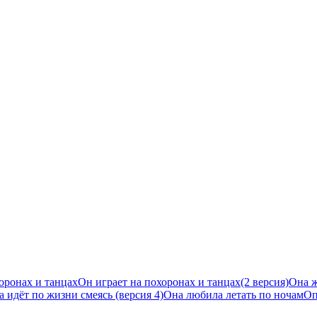
оронах и танцах
Он играет на похоронах и танцах(2 версия)
Она ж
 идёт по жизни смеясь (версия 4)
Она любила летать по ночам
Оп