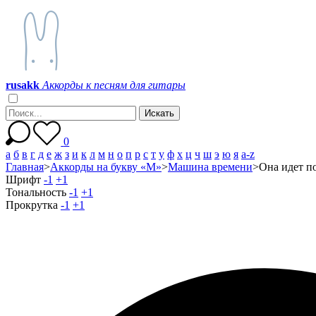
r
u
s
a
k
k
Аккорды к песням для гитары
0
а
б
в
г
д
е
ж
з
и
к
л
м
н
о
п
р
с
т
у
ф
х
ц
ч
ш
э
ю
я
a-z
Главная
>
Аккорды на букву «М»
>
Машина времени
>
Она идет по
Шрифт
-1
+1
Тональность
-1
+1
Прокрутка
-1
+1