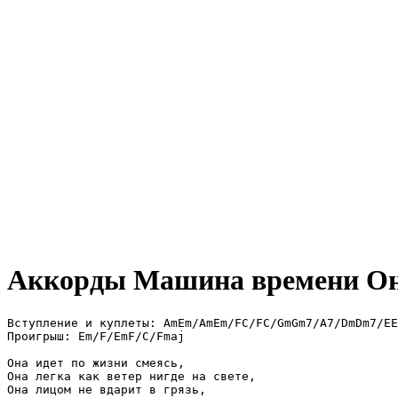
Аккорды Машина времени
Он
Вступление и куплеты: AmEm/AmEm/FC/FC/GmGm7/A7/DmDm7/EE
Проигрыш: Em/F/EmF/C/Fmaj

Она идет по жизни смеясь,

Она легка как ветер нигде на свете,

Она лицом не вдарит в грязь,
