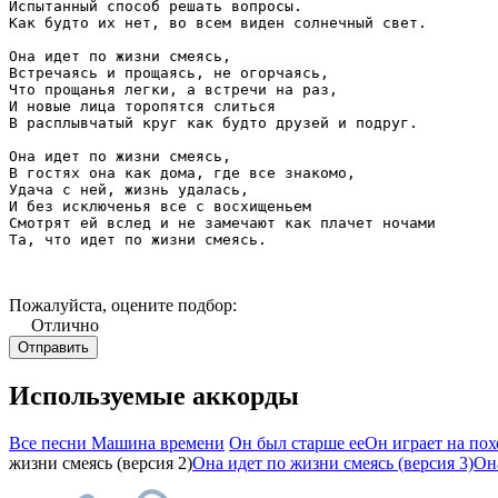
Испытанный способ решать вопросы.

Как будто их нет, во всем виден солнечный свет.

Она идет по жизни смеясь,

Встречаясь и прощаясь, не огорчаясь,

Что прощанья легки, а встречи на раз,

И новые лица торопятся слиться

В расплывчатый круг как будто друзей и подруг.

Она идет по жизни смеясь,

В гостях она как дома, где все знакомо,

Удача с ней, жизнь удалась,

И без исключенья все с восхищеньем

Смотрят ей вслед и не замечают как плачет ночами

Та, что идет по жизни смеясь.

Пожалуйста, оцените подбор:
Отлично
Используемые аккорды
Все песни Машина времени
Он был старше ее
Он играет на пох
жизни смеясь (версия 2)
Она идет по жизни смеясь (версия 3)
Она