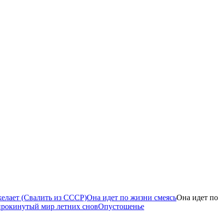
елает (Свалить из СССР)
Она идет по жизни смеясь
Она идет по
рокинутый мир летних снов
Опустошенье