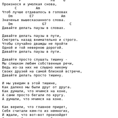
        F	       Fm    G

Произнося и умолкая снова,

      С         Am 

Чтоб лучше отдавалось в головах

   Dm	     E7             Am

Значенье вышесказанного слова.

   Dm	           G7	        С

Давайте делать паузы в словах.

Давайте делать паузы в пути,

Смотреть назад внимательно и строго.

Чтобы случайно дважды не пройти

Одной и той неверною дорогой.

Давайте делать паузы в пути.

Давайте просто слушать тишину - 

Мы слишком любим собственные речи,

Ведь из-за них не слышно никому

Своих друзей на самой близкой встрече,

Давайте делать просто тишину.

И мы увидим в этой тишине,

Как далеко мы были друг от друга.

Как думали, что мчимся на коне,

А сами просто бегали по кругу.

А думали, что мчимся на коне.

Как верили, что главное придет,

Себя считали кем—то из немногих,

И ждали, что вот—вот произойдет
