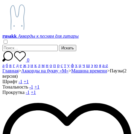
r
u
s
a
k
k
Аккорды к песням для гитары
0
а
б
в
г
д
е
ж
з
и
к
л
м
н
о
п
р
с
т
у
ф
х
ц
ч
ш
э
ю
я
a-z
Главная
>
Аккорды на букву «М»
>
Машина времени
>
Паузы(2
версия)
Шрифт
-1
+1
Тональность
-1
+1
Прокрутка
-1
+1