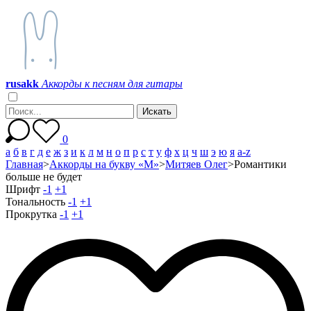
r
u
s
a
k
k
Аккорды к песням для гитары
0
а
б
в
г
д
е
ж
з
и
к
л
м
н
о
п
р
с
т
у
ф
х
ц
ч
ш
э
ю
я
a-z
Главная
>
Аккорды на букву «М»
>
Митяев Олег
>
Романтики
больше не будет
Шрифт
-1
+1
Тональность
-1
+1
Прокрутка
-1
+1