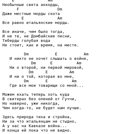
    E              Am

Необычные света аккорды,

      F                Dm

Даже местные морды скота 

        E              Am

Все равно итальянские морды.

Все иначе, чем было тогда, 

И не те, не Домбайские песни,

Теберды голубая вода 

Не стоит, как и время, на месте.  

         Dm           E           Am

   И никто не хочет слышать о войне,

            Dm      E          Am

   Ни о второй, ни первой мировой,

           Dm     E         Am

   И ни о той, которая во мне,

         Dm       E          Am

   Где все мои товарищи со мной...

Можем ехать теперь хоть куда 

В свитерах без оленей от Гуччи,

Но наверно, уже никогда, 

Чем когда-то, не будет нам лучше.

Здесь природа тиха и стройна, 

Ни за что итальянцам не стыдно,

А у нас на Кавказе война... 

И конца ей пока что не видно.
