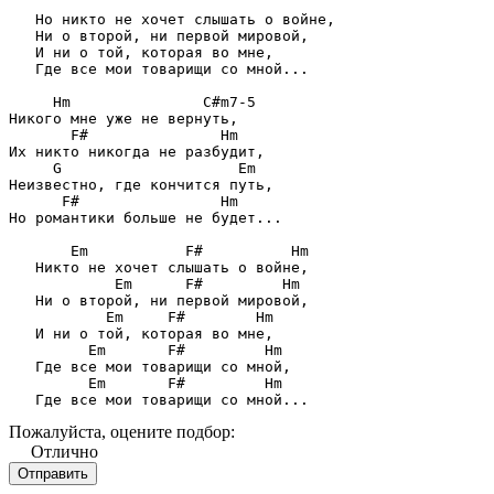
   Но никто не хочет слышать о войне, 

   Ни о второй, ни первой мировой,

   И ни о той, которая во мне, 

   Где все мои товарищи со мной...

     Hm               C#m7-5

Никого мне уже не вернуть,

       F#               Hm

Их никто никогда не разбудит,

     G                    Em

Неизвестно, где кончится путь,

      F#                Hm 

Но романтики больше не будет...

       Em           F#          Hm

   Никто не хочет слышать о войне,

            Em      F#         Hm 

   Ни о второй, ни первой мировой,

           Em     F#        Hm

   И ни о той, которая во мне,

         Em       F#         Hm 

   Где все мои товарищи со мной,

         Em       F#         Hm

   Где все мои товарищи со мной...
Пожалуйста, оцените подбор:
Отлично