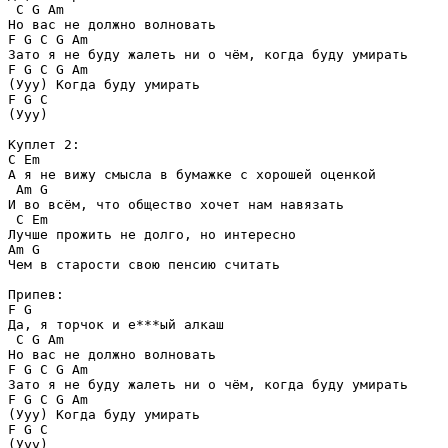
 C G Am 

Но вас не должно волновать

F G C G Am 

Зато я не буду жалеть ни о чём, когда буду умирать

F G C G Am 

(Ууу) Когда буду умирать 

F G C 

(Ууу) 

Куплет 2:

C Em

А я не вижу смысла в бумажке с хорошей оценкой

 Am G

И во всём, что общество хочет нам навязать

 C Em

Лучше прожить не долго, но интересно

Am G

Чем в старости свою пенсию считать 

Припев:

F G

Да, я торчок и е***ый алкаш

 C G Am 

Но вас не должно волновать

F G C G Am 

Зато я не буду жалеть ни о чём, когда буду умирать

F G C G Am 

(Ууу) Когда буду умирать 

F G C 

(Ууу) 
