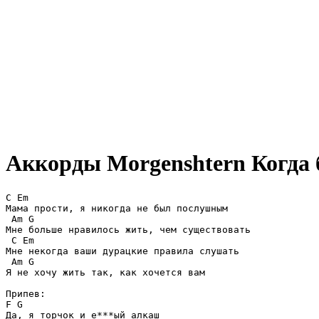
Аккорды Morgenshtern
Когда 
C Em

Мама прости, я никогда не был послушным

 Am G

Мне больше нравилось жить, чем существовать

 C Em

Мне некогда ваши дурацкие правила слушать

 Am G

Я не хочу жить так, как хочется вам 

Припев:

F G

Да, я торчок и е***ый алкаш
