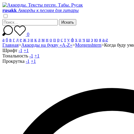
r
u
s
a
k
k
Аккорды к песням для гитары
0
а
б
в
г
д
е
ж
з
и
к
л
м
н
о
п
р
с
т
у
ф
х
ц
ч
ш
э
ю
я
a-z
Главная
>
Аккорды на букву «A-Z»
>
Morgenshtern
>
Когда буду уми
Шрифт
-1
+1
Тональность
-1
+1
Прокрутка
-1
+1