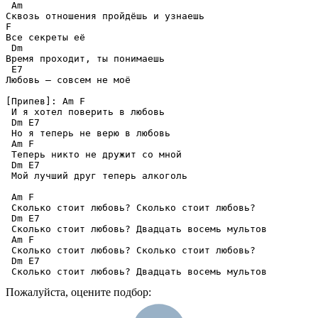
 Am 

Сквозь отношения пройдёшь и узнаешь 

F 

Все секреты её 

 Dm 

Время проходит, ты понимаешь 

 E7 

Любовь — совсем не моё 

[Припев]: Am F 

 И я хотел поверить в любовь 

 Dm E7 

 Но я теперь не верю в любовь 

 Am F 

 Теперь никто не дружит со мной 

 Dm E7 

 Мой лучший друг теперь алкоголь 

 Am F 

 Сколько стоит любовь? Сколько стоит любовь? 

 Dm E7 

 Сколько стоит любовь? Двадцать восемь мультов 

 Am F 

 Сколько стоит любовь? Сколько стоит любовь? 

 Dm E7 

 Сколько стоит любовь? Двадцать восемь мультов
Пожалуйста, оцените подбор: