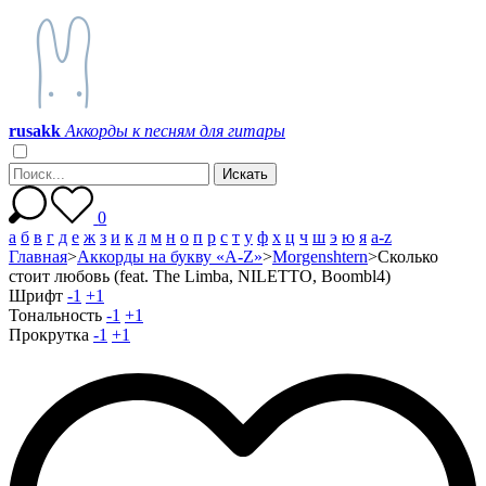
r
u
s
a
k
k
Аккорды к песням для гитары
0
а
б
в
г
д
е
ж
з
и
к
л
м
н
о
п
р
с
т
у
ф
х
ц
ч
ш
э
ю
я
a-z
Главная
>
Аккорды на букву «A-Z»
>
Morgenshtern
>
Сколько
стоит любовь (feat. The Limba, NILETTO, Boombl4)
Шрифт
-1
+1
Тональность
-1
+1
Прокрутка
-1
+1