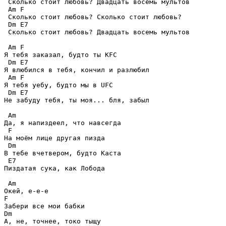
 Сколько стоит любовь? Двадцать восемь мультов 

 Am F 

 Сколько стоит любовь? Сколько стоит любовь? 

 Dm E7 

 Сколько стоит любовь? Двадцать восемь мультов 

 Am F 

Я тебя заказал, будто ты KFC 

 Dm E7 

Я влюбился в тебя, кончил и разлюбил 

 Am F 

Я тебя уебу, будто мы в UFC 

 Dm E7 

Не забуду тебя, ты моя... бля, забыл 

 Am 

Да, я напиздеел, что навсегда 

 F 

На моём лице другая пизда 

 Dm 

В тебе вчетвером, будто Каста 

 E7 

Пиздатая сука, как Лобода 

 Am 

Окей, е-е-е 

F 

Забери все мои бабки 

Dm 

А, не, точнее, токо тыщу 
