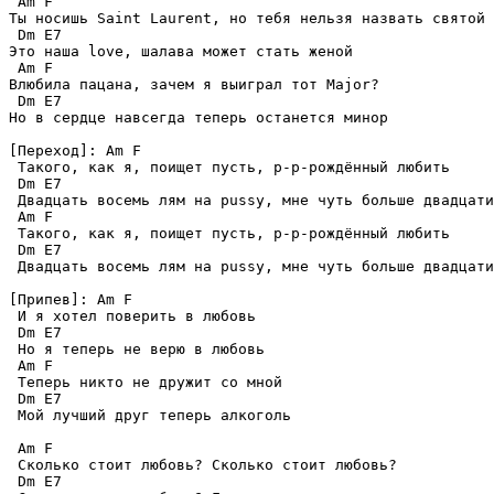
 Am F 

Ты носишь Saint Laurent, но тебя нельзя назвать святой 

 Dm E7 

Это наша love, шалава может стать женой 

 Am F 

Влюбила пацана, зачем я выиграл тот Major? 

 Dm E7 

Но в сердце навсегда теперь останется минор 

[Переход]: Am F 

 Такого, как я, поищет пусть, р-р-рождённый любить 

 Dm E7 

 Двадцать восемь лям на pussy, мне чуть больше двадцати
 Am F 

 Такого, как я, поищет пусть, р-р-рождённый любить 

 Dm E7 

 Двадцать восемь лям на pussy, мне чуть больше двадцати
[Припев]: Am F 

 И я хотел поверить в любовь 

 Dm E7 

 Но я теперь не верю в любовь 

 Am F 

 Теперь никто не дружит со мной 

 Dm E7 

 Мой лучший друг теперь алкоголь 

 Am F 

 Сколько стоит любовь? Сколько стоит любовь? 

 Dm E7 
