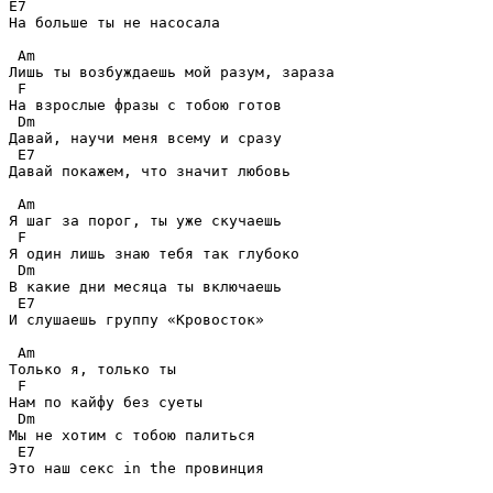
E7 

На больше ты не насосала 

 Am 

Лишь ты возбуждаешь мой разум, зараза 

 F 

На взрослые фразы с тобою готов 

 Dm 

Давай, научи меня всему и сразу 

 E7 

Давай покажем, что значит любовь 

 Am 

Я шаг за порог, ты уже скучаешь 

 F 

Я один лишь знаю тебя так глубоко 

 Dm 

В какие дни месяца ты включаешь 

 E7 

И слушаешь группу «Кровосток» 

 Am 

Только я, только ты 

 F 

Нам по кайфу без суеты 

 Dm 

Мы не хотим с тобою палиться 

 E7 

Это наш секс in the провинция 
