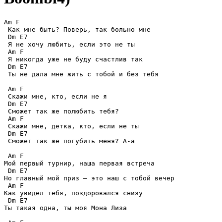
Am F 

 Как мне быть? Поверь, так больно мне 

 Dm E7 

 Я не хочу любить, если это не ты 

 Am F 

 Я никогда уже не буду счастлив так 

 Dm E7 

 Ты не дала мне жить с тобой и без тебя 

 Am F 

 Скажи мне, кто, если не я 

 Dm E7 

 Сможет так же полюбить тебя? 

 Am F 

 Скажи мне, детка, кто, если не ты 

 Dm E7 

 Сможет так же погубить меня? А-а 

 Am F 

Мой первый турнир, наша первая встреча 

 Dm E7 

Но главный мой приз — это наш с тобой вечер 

 Am F 

Как увидел тебя, поздоровался снизу 

 Dm E7 

Ты такая одна, ты моя Мона Лиза 
