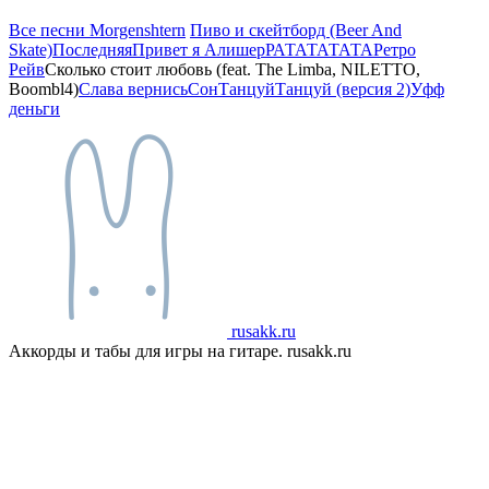
Все песни Morgenshtern
Пиво и скейтборд (Beer And
Skate)
Последняя
Привет я Алишер
РАТАТАТАТА
Ретро
Рейв
Сколько стоит любовь (feat. The Limba, NILETTO,
Boombl4)
Слава вернись
Сон
Танцуй
Танцуй (версия 2)
Уфф
деньги
rusakk.ru
Аккорды и табы для игры на гитаре. rusakk.ru