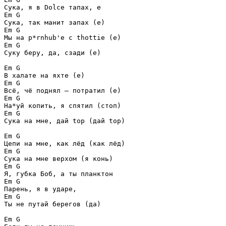
Сука, я в Dolce тапах, е

Em G

Сука, так манит запах (е)

Em G

Мы на p*rnhub'e с thottie (е)

Em G

Суку беру, да, сзади (е) 

Em G

В халате на яхте (е)

Em G

Всё, чё поднял — потратил (е)

Em G

На*уй копить, я спятил (стоп)

Em G

Сука на мне, дай top (дай top) 

Em G

Цепи на мне, как лёд (как лёд)

Em G

Сука на мне верхом (я конь)

Em G

Я, губка Боб, а ты планктон

Em G

Парень, я в ударе,

Em G

Ты не путай берегов (да) 

Em G
