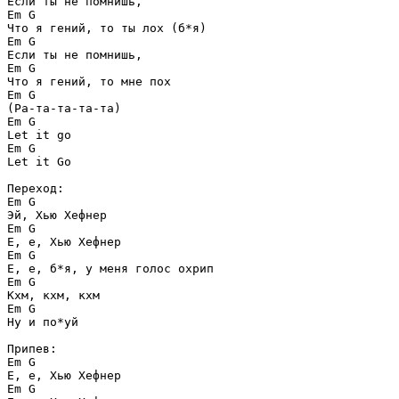
Если ты не помнишь, 

Em G

Что я гений, то ты лох (б*я)

Em G

Если ты не помнишь, 

Em G

Что я гений, то мне пох

Em G

(Ра-та-та-та-та) 

Em G

Let it go

Em G

Let it Go 

Переход:

Em G

Эй, Хью Хефнер

Em G

Е, е, Хью Хефнер

Em G

Е, е, б*я, у меня голос охрип

Em G

Кхм, кхм, кхм 

Em G

Ну и по*уй

Припев:

Em G 

Е, е, Хью Хефнер

Em G
