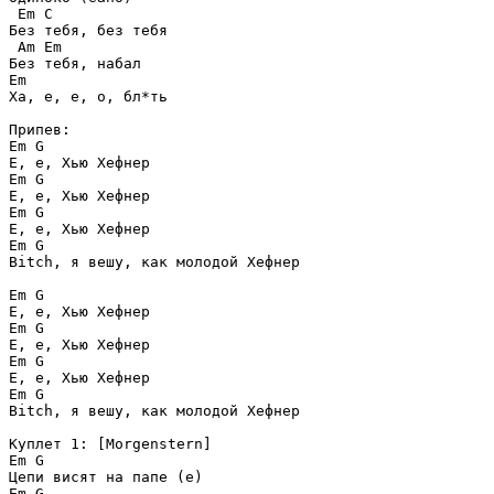
 Em C

Без тебя, без тебя

 Am Em 

Без тебя, набал

Em

Ха, е, е, о, бл*ть 

Припев:

Em G 

Е, е, Хью Хефнер

Em G

Е, е, Хью Хефнер

Em G

Е, е, Хью Хефнер

Em G

Bitch, я вешу, как молодой Хефнер 

Em G 

Е, е, Хью Хефнер

Em G

Е, е, Хью Хефнер

Em G

Е, е, Хью Хефнер

Em G

Bitch, я вешу, как молодой Хефнер 

Куплет 1: [Morgenstern]

Em G

Цепи висят на папе (е)

Em G
