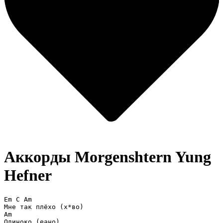
Аккорды Morgenshtern
Yung
Hefner
Em C Am

Мне так плёхо (х*во)

Am

Одиноко (еано)
