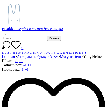
r
u
s
a
k
k
Аккорды к песням для гитары
0
а
б
в
г
д
е
ж
з
и
к
л
м
н
о
п
р
с
т
у
ф
х
ц
ч
ш
э
ю
я
a-z
Главная
>
Аккорды на букву «A-Z»
>
Morgenshtern
>
Yung Hefner
Шрифт
-1
+1
Тональность
-1
+1
Прокрутка
-1
+1