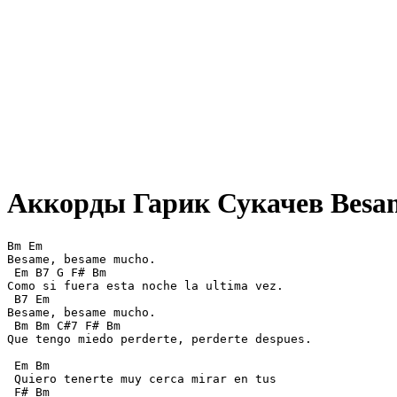
Аккорды Гарик Сукачев
Besa
Bm Em 

Besame, besame mucho. 

 Em B7 G F# Bm 

Como si fuera esta noche la ultima vez. 

 B7 Em 

Besame, besame mucho. 

 Bm Bm C#7 F# Bm 

Que tengo miedo perderte, perderte despues. 

 Em Bm 

 Quiero tenerte muy cerca mirar en tus 

 F# Bm 
