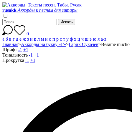
r
u
s
a
k
k
Аккорды к песням для гитары
0
а
б
в
г
д
е
ж
з
и
к
л
м
н
о
п
р
с
т
у
ф
х
ц
ч
ш
э
ю
я
a-z
Главная
>
Аккорды на букву «Г»
>
Гарик Сукачев
>
Besame mucho
Шрифт
-1
+1
Тональность
-1
+1
Прокрутка
-1
+1