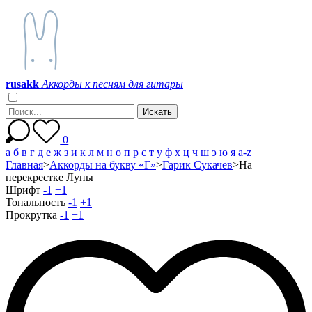
r
u
s
a
k
k
Аккорды к песням для гитары
0
а
б
в
г
д
е
ж
з
и
к
л
м
н
о
п
р
с
т
у
ф
х
ц
ч
ш
э
ю
я
a-z
Главная
>
Аккорды на букву «Г»
>
Гарик Сукачев
>
На
перекрестке Луны
Шрифт
-1
+1
Тональность
-1
+1
Прокрутка
-1
+1