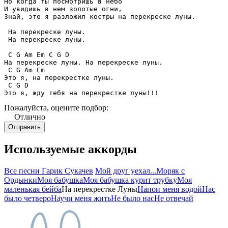
Но когда ты посмотришь в небо

И увидишь в нем золотые огни,

Знай, это я разложил костры на перекреске луны.

 На перекреске луны.

 На перекреске луны.

 C G Am Em C G D

На перекреске луны. На перекреске луны.

 C G Am Em

Это я, на перекрестке луны.

 C G D

Это я, жду тебя на перекрестке луны!!!
Пожалуйста, оцените подбор:
Отлично
Используемые аккорды
Все песни Гарик Сукачев
Мой друг уехал...
Моряк с
Ордынки
Моя бабушка
Моя бабушка курит трубку
Моя
маленькая бейба
На перекрестке Луны
Напои меня водой
Нас
было четверо
Научи меня жить
Не было нас
Не отвечай