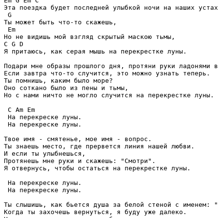
Em G Em C

Эта поездка будет последней улыбкой ночи на наших устах
 G

Ты может быть что-то скажешь,

 Em

Но не видишь мой взгляд скрытый маскою тьмы,

C G D

Я притаюсь, как серая мышь на перекрестке луны.

Подари мне образы прошлого дня, протяни руки ладонями в
Если завтра что-то случится, это можно узнать теперь.

Ты помнишь, каким было море?

Оно соткано было из пены и тьмы,

Но с нами ничто не могло случится на перекрестке луны.

 C Am Em

 На перекреске луны.

 На перекреске луны.

Твое имя - смятенье, мое имя - вопрос.

Ты знаешь место, где прервется линия нашей любви.

И если ты улыбнешься,

Протянешь мне руки и скажешь: "Смотри".

Я отвернусь, чтобы остаться на перекрестке луны.

 На перекреске луны.

 На перекреске луны.

Ты слышишь, как бьется душа за белой стеной с именем: "
Когда ты захочешь вернуться, я буду уже далеко.
