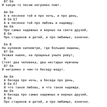
 B7 Em

И какую-то песню негромко поют.

 Am Em

 А в песенке той и про ночь, и про день,

 B Em E7

 А в песенке той про любовь и надежду.

 Am Em

 Про самых надежных и верных на свете друзей,

 B Em

 Про стариков и детей, и про любимых, конечно.

 Em B

На нулевом километре, где большие машины,

 B7 Em

Уезжая навек, на прощанье уныло ревут,

 B

Стоят два человека, два нестарых мужчины

 B7 Em

И негромко о чем-то беседу ведут.

 Am Em

 А беседа про ночь, а беседа про день,

 B Em E7

 И что такое любовь, и что такое надежда.

 Am Em

 А беседа про самых надежных и верных друзей,

 B Em 

 Про стариков и детей, и про любимых, конечно.
