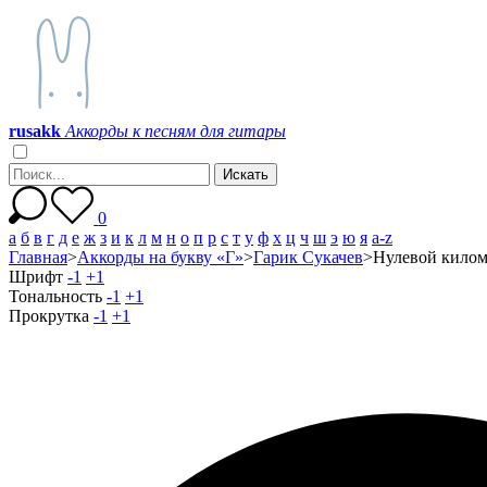
r
u
s
a
k
k
Аккорды к песням для гитары
0
а
б
в
г
д
е
ж
з
и
к
л
м
н
о
п
р
с
т
у
ф
х
ц
ч
ш
э
ю
я
a-z
Главная
>
Аккорды на букву «Г»
>
Гарик Сукачев
>
Нулевой килом
Шрифт
-1
+1
Тональность
-1
+1
Прокрутка
-1
+1