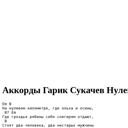
Аккорды Гарик Сукачев
Нуле
Em B

На нулевом километре, где ольха и осины,

 B7 Em

Где гроздья рябины себя снегирям отдают,

 B

Стоят два человека, два нестарых мужчины
