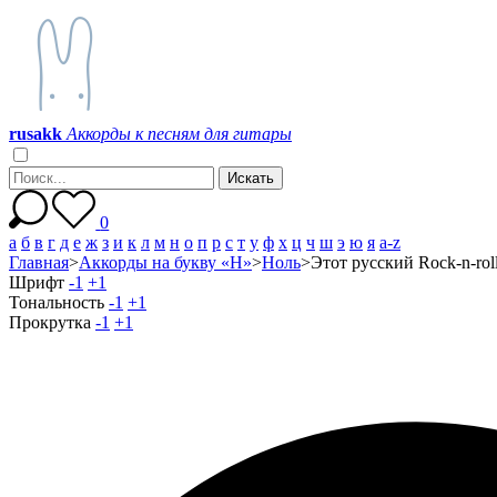
r
u
s
a
k
k
Аккорды к песням для гитары
0
а
б
в
г
д
е
ж
з
и
к
л
м
н
о
п
р
с
т
у
ф
х
ц
ч
ш
э
ю
я
a-z
Главная
>
Аккорды на букву «Н»
>
Ноль
>
Этот русский Rock-n-rol
Шрифт
-1
+1
Тональность
-1
+1
Прокрутка
-1
+1