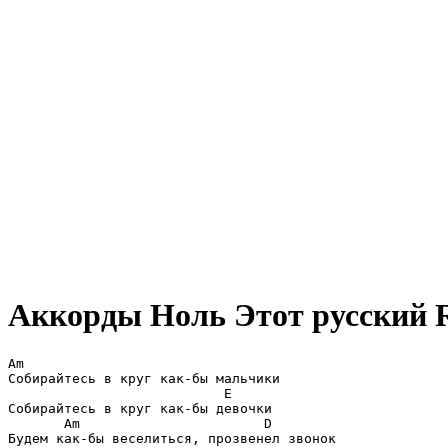
Аккорды Ноль
Этот русский R
Am

Собирайтесь в круг как-бы мальчики

                           E

Собирайтесь в круг как-бы девочки

       Am                       D

Будем как-бы веселиться, прозвенел звонок
