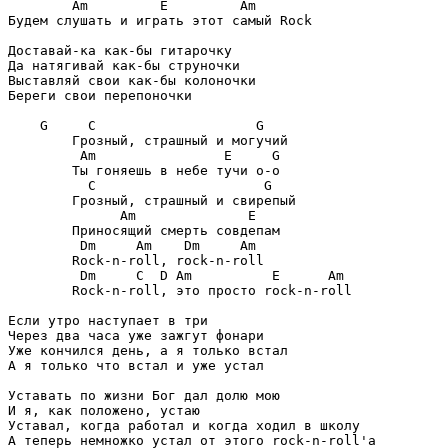
        Am         E         Am

Будем слушать и играть этот самый Rock

Доставай-ка как-бы гитарочку

Да натягивай как-бы струночки

Выставляй свои как-бы колоночки

Береги свои перепоночки

    G     C                    G

        Грозный, страшный и могучий

         Am                E     G

        Ты гоняешь в небе тучи о-о

          C                     G

        Грозный, страшный и свирепый

              Am              E

        Приносящий смерть совдепам

         Dm     Am    Dm     Am

        Rock-n-roll, rock-n-roll

         Dm     C  D Am          E      Am

        Rock-n-roll, это просто rock-n-roll

Если утро наступает в три

Через два часа уже зажгут фонари

Уже кончился день, а я только встал

А я только что встал и уже устал

Уставать по жизни Бог дал долю мою

И я, как положено, устаю

Уставал, когда работал и когда ходил в школу

А теперь немножко устал от этого rock-n-roll'а