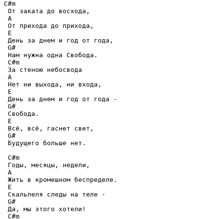
C#m 

 От заката до восхода,

 A

 От прихода до прихода,

 E

 День за днем и год от года,

 G#

 Нам нужна одна Свобода.

 C#m 

 За стеною небосвода

 A

 Нет ни выхода, ни входа,

 E

 День за днем и год от года -

 G#

 Свобода.

 E

 Всё, всё, гаснет свет,

 G#

 Будущего больше нет.

 C#m 

 Годы, месяцы, недели,

 A

 Жить в кромешном беспределе.

 E

 Скальпеля следы на теле -

 G#

 Да, мы этого хотели!

 C#m 
