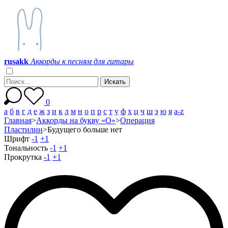
r
u
s
a
k
k
Аккорды к песням для гитары
0
а
б
в
г
д
е
ж
з
и
к
л
м
н
о
п
р
с
т
у
ф
х
ц
ч
ш
э
ю
я
a-z
Главная
>
Аккорды на букву «О»
>
Операция
Пластилин
>
Будущего больше нет
Шрифт
-1
+1
Тональность
-1
+1
Прокрутка
-1
+1