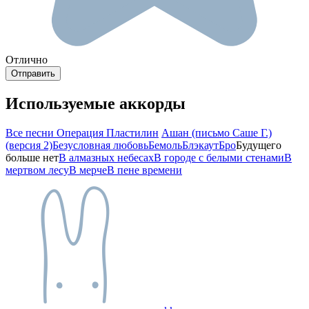
Отлично
Используемые аккорды
Все песни Операция Пластилин
Ашан (письмо Саше Г.)
(версия 2)
Безусловная любовь
Бемоль
Блэкаут
Бро
Будущего
больше нет
В алмазных небесах
В городе с белыми стенами
В
мертвом лесу
В мерче
В пене времени