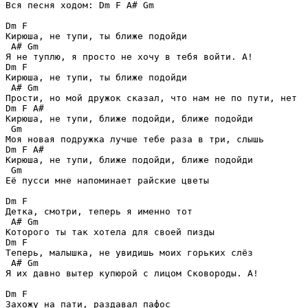
Вся песня ходом: Dm F A# Gm 

Dm F 

Кирюша, не тупи, ты ближе подойди

 A# Gm

Я не туплю, я просто не хочу в тебя войти. А!

Dm F 

Кирюша, не тупи, ты ближе подойди

 A# Gm

Прости, но мой дружок сказал, что нам не по пути, нет

Dm F A# 

Кирюша, не тупи, ближе подойди, ближе подойди

 Gm 

Моя новая подружка лучше тебе раза в три, слышь

Dm F A# 

Кирюша, не тупи, ближе подойди, ближе подойди

 Gm 

Её пусси мне напоминает райские цветы

Dm F 

Детка, смотри, теперь я именно тот

 A# Gm 

Которого ты так хотела для своей пизды

Dm F 

Теперь, малышка, не увидишь моих горьких слёз

 A# Gm 

Я их давно вытер купюрой с лицом Сковороды. А!

Dm F 

Захожу на пати, раздавал пафос
