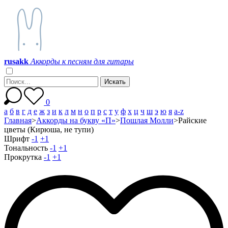
r
u
s
a
k
k
Аккорды к песням для гитары
0
а
б
в
г
д
е
ж
з
и
к
л
м
н
о
п
р
с
т
у
ф
х
ц
ч
ш
э
ю
я
a-z
Главная
>
Аккорды на букву «П»
>
Пошлая Молли
>
Райские
цветы (Кирюша, не тупи)
Шрифт
-1
+1
Тональность
-1
+1
Прокрутка
-1
+1