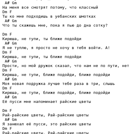
 A# Gm 

На меня все смотрят потому, что классный

Dm F 

Ты ко мне подходишь в уебанских шмотках

 A# Gm 

Что ты скажешь мне, пока я пью до дна сотку?

Dm F 

Кирюша, не тупи, ты ближе подойди

 A# Gm

Я не туплю, я просто не хочу в тебя войти. А!

Dm F 

Кирюша, не тупи, ты ближе подойди

 A# Gm

Прости, но мой дружок сказал, что нам не по пути, нет

Dm F 

Кирюша, не тупи, ближе подойди, ближе подойди

 A# Gm

Моя новая подружка лучше тебе раза в три, слышь

Dm F 

Кирюша, не тупи, ближе подойди, ближе подойди

 A# Gm

Её пусси мне напоминает райские цветы

Dm F 

Рай-райские цветы, Рай-райские цветы

 A# Gm

Я занюхал её пусси, это райские цветы

Dm F 

Рай-райские цветы, Рай-райские цветы
