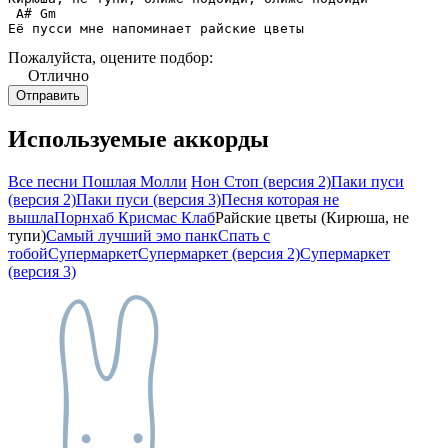
 A# Gm

Её пусси мне напоминает райские цветы
Пожалуйста, оцените подбор:
Отлично
Используемые аккорды
Все песни Пошлая Молли
Нон Стоп (версия 2)
Паки пуси
(версия 2)
Паки пуси (версия 3)
Песня которая не
вышла
Порнхаб Крисмас Клаб
Райские цветы (Кирюша, не
тупи)
Самый лучший эмо панк
Спать с
тобой
Супермаркет
Супермаркет (версия 2)
Супермаркет
(версия 3)