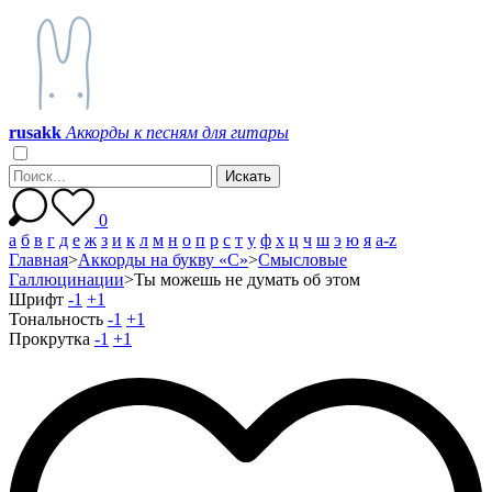
r
u
s
a
k
k
Аккорды к песням для гитары
0
а
б
в
г
д
е
ж
з
и
к
л
м
н
о
п
р
с
т
у
ф
х
ц
ч
ш
э
ю
я
a-z
Главная
>
Аккорды на букву «С»
>
Смысловые
Галлюцинации
>
Ты можешь не думать об этом
Шрифт
-1
+1
Тональность
-1
+1
Прокрутка
-1
+1