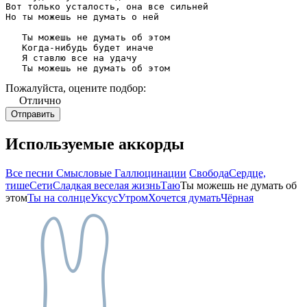
Вот только усталость, она все сильней

Но ты можешь не думать о ней

   Ты можешь не думать об этом

   Когда-нибудь будет иначе

   Я ставлю все на удачу

   Ты можешь не думать об этом
Пожалуйста, оцените подбор:
Отлично
Используемые аккорды
Все песни Смысловые Галлюцинации
Свобода
Сердце,
тише
Сети
Сладкая веселая жизнь
Таю
Ты можешь не думать об
этом
Ты на солнце
Уксус
Утром
Хочется думать
Чёрная