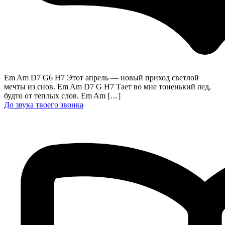
Em Am D7 G6 H7 Этот апрель — новый приход светлой
мечты из снов. Em Am D7 G H7 Тает во мне тоненький лед,
будто от теплых слов. Em Am […]
До звука твоего звонка