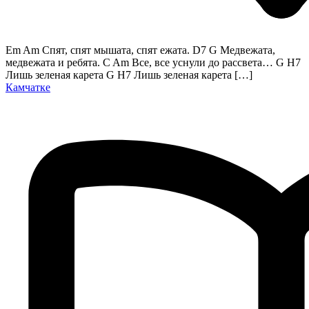
Em Am Спят, спят мышата, спят ежата. D7 G Медвежата,
медвежата и ребята. C Am Все, все уснули до рассвета… G H7
Лишь зеленая карета G H7 Лишь зеленая карета […]
Камчатке