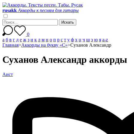
r
u
s
a
k
k
Аккорды к песням для гитары
0
а
б
в
г
д
е
ж
з
и
к
л
м
н
о
п
р
с
т
у
ф
х
ц
ч
ш
э
ю
я
a-z
Главная
>
Аккорды на букву «С»
>
Суханов Александр
Суханов Александр аккорды
Аист