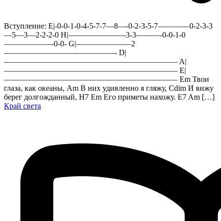
Вступление: E|-0-0-1-0-4-5-7-7—8—-0-2-3-5-7————0-2-3-3
—5—3—2-2-2-0 H|———————-3-3———-0-0-1-0
——————-0-0- G|———————2
——————————————- D|
—————————————————————— A|
—————————————————————— E|
—————————————————————— Em Твои
глаза, как океаны, Am В них удивленно я гляжу, Cdim И вижу
берег долгожданный, H7 Em Его приметы нахожу. E7 Am […]
Край света