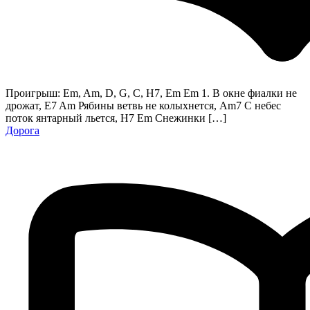
Проигрыш: Em, Am, D, G, C, H7, Em Em 1. В окне фиалки не
дрожат, E7 Am Рябины ветвь не колыхнется, Am7 С небес
поток янтарный льется, H7 Em Снежинки […]
Дорога