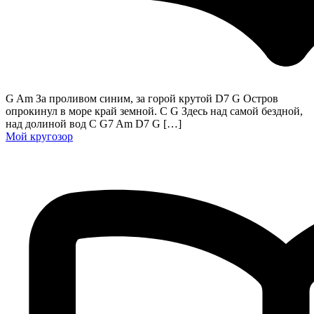
G Am За проливом синим, за горой крутой D7 G Остров
опрокинул в море край земной. C G Здесь над самой бездной,
над долиной вод C G7 Am D7 G […]
Мой кругозор