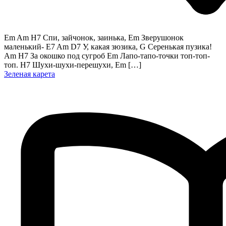
Em Am H7 Спи, зайчонок, заинька, Em Зверушонок
маленький- E7 Am D7 У, какая зюзика, G Серенькая пузика!
Am H7 За окошко под сугроб Em Лапо-тапо-точки топ-топ-
топ. H7 Шухи-шухи-перешухи, Em […]
Зеленая карета