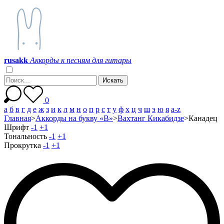
r
u
s
a
k
k
Аккорды к песням для гитары
0
а
б
в
г
д
е
ж
з
и
к
л
м
н
о
п
р
с
т
у
ф
х
ц
ч
ш
э
ю
я
a-z
Главная
>
Аккорды на букву «В»
>
Вахтанг Кикабидзе
>
Канадец
Шрифт
-1
+1
Тональность
-1
+1
Прокрутка
-1
+1