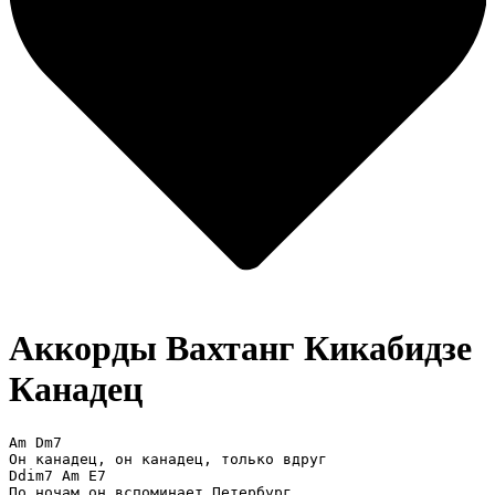
Аккорды Вахтанг Кикабидзе
Канадец
Am Dm7

Он канадец, он канадец, только вдруг

Ddim7 Am E7

По ночам он вспоминает Петербург.
