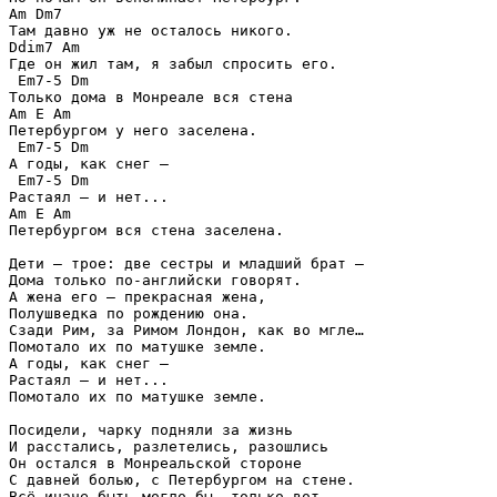
Am Dm7

Там давно уж не осталось никого.

Ddim7 Am

Где он жил там, я забыл спросить его.

 Em7-5 Dm

Только дома в Монреале вся стена

Am E Am

Петербургом у него заселена.

 Em7-5 Dm

А годы, как снег —

 Em7-5 Dm

Растаял — и нет...

Am E Am

Петербургом вся стена заселена.

Дети — трое: две сестры и младший брат —

Дома только по-английски говорят.

А жена его — прекрасная жена,

Полушведка по рождению она.

Сзади Рим, за Римом Лондон, как во мгле…

Помотало их по матушке земле.

А годы, как снег —

Растаял — и нет...

Помотало их по матушке земле.

Посидели, чарку подняли за жизнь

И расстались, разлетелись, разошлись

Он остался в Монреальской стороне

С давней болью, с Петербургом на стене.

Всё иначе быть могло бы, только вот
