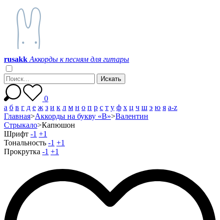
r
u
s
a
k
k
Аккорды к песням для гитары
0
а
б
в
г
д
е
ж
з
и
к
л
м
н
о
п
р
с
т
у
ф
х
ц
ч
ш
э
ю
я
a-z
Главная
>
Аккорды на букву «В»
>
Валентин
Стрыкало
>
Капюшон
Шрифт
-1
+1
Тональность
-1
+1
Прокрутка
-1
+1