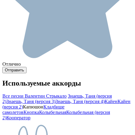
Отлично
Используемые аккорды
Все песни Валентин Стрыкало
Знаешь, Таня (версия
2)
Знаешь, Таня (версия 3)
Знаешь, Таня (версия 4)
Кайен
Кайен
(версия 2)
Капюшон
Кладбище
самолетов
Кнопка
Колыбельная
Колыбельная (версия
2)
Кооператор