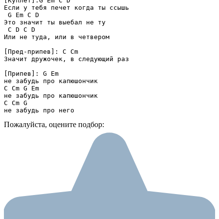
[Куплет]:G Em C D

Если у тебя печет когда ты ссышь

 G Em C D

Это значит ты выебал не ту

 C D C D

Или не туда, или в четвером

[Пред-припев]: C Cm

Значит дружочек, в следующий раз

[Припев]: G Em

не забудь про капюшончик

C Cm G Em

не забудь про капюшончик

C Cm G

не забудь про него
Пожалуйста, оцените подбор: