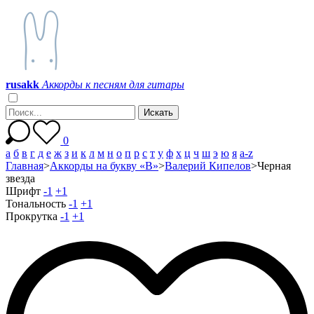
r
u
s
a
k
k
Аккорды к песням для гитары
0
а
б
в
г
д
е
ж
з
и
к
л
м
н
о
п
р
с
т
у
ф
х
ц
ч
ш
э
ю
я
a-z
Главная
>
Аккорды на букву «В»
>
Валерий Кипелов
>
Черная
звезда
Шрифт
-1
+1
Тональность
-1
+1
Прокрутка
-1
+1