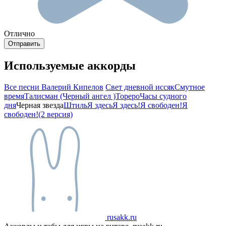
Отлично
Используемые аккорды
Все песни Валерий Кипелов
Свет дневной иссяк
Смутное
время
Талисман (Черный ангел )
Тореро
Часы судного
дня
Черная звезда
Штиль
Я здесь
Я здесь!
Я свободен!
Я
свободен!(2 версия)
rusakk.ru