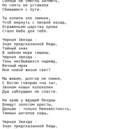
Солнце не смогла затмить, 

Но сиять не уставала 

Сбившимся с пути. 

Ты копила зло земное, 

Чтоб вернуть с лихвой назад, 

Отраженьем царства крови 

Стало Небо для тебя. 

Черная Звезда - 

Знак предсказанной беды, 

Тайный знак 

В зыбком море тишины. 

Черная звезда - 

Тень несбывшихся надежд, 

Вечный мрак 

Или новой жизни свет? 

Мы живем, долгов не помня, 

С Богом говорим «на ты», 

Звоном новых колоколен 

Душ заблудших не спасти. 

На краю у ждущей бездны 

Блещут золотом кресты, 

Дальше - только Неизвестность, 

Темных ангелов хоры… 

Черная Звезда - 

Знак предсказанной беды, 
