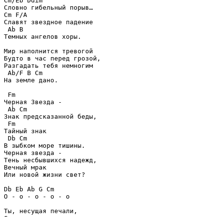
Cm/Eb Ddim

Словно гибельный порыв… 

Cm F/A

Славят звездное падение 

 Ab B

Темных ангелов хоры. 

Мир наполнится тревогой 

Будто в час перед грозой, 

Разгадать тебя немногим 

 Ab/F B Cm

На земле дано. 

 Fm

Черная Звезда - 

 Ab Cm

Знак предсказанной беды, 

 Fm

Тайный знак 

 Db Cm

В зыбком море тишины. 

Черная звезда - 

Тень несбывшихся надежд, 

Вечный мрак 

Или новой жизни свет? 

Db Eb Ab G Cm

О - о - о - о - о

Ты, несущая печали, 
