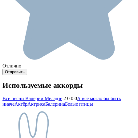
Отлично
Используемые аккорды
Все песни Валерий Меладзе
2 0 0 0
А всё могло бы быть
иначе
Актёр
Актриса
Балерина
Белые птицы