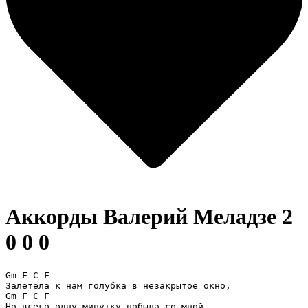
Аккорды Валерий Меладзе
2
0 0 0
Gm F C F

Залетела к нам голубка в незакрытое окно,

Gm F C F

Но всего одну минутку побыла со мной.
