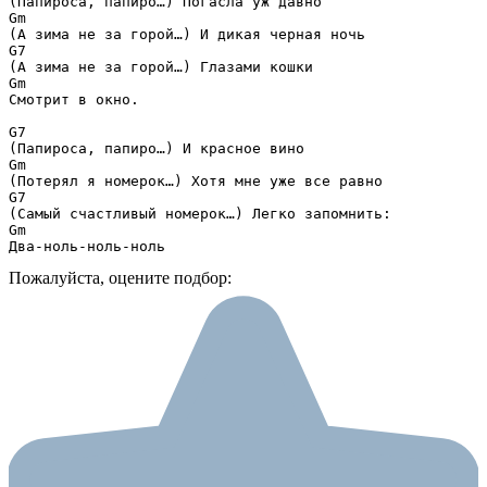
(Папироса, папиро…) Погасла уж давно

Gm

(А зима не за горой…) И дикая черная ночь

G7

(А зима не за горой…) Глазами кошки

Gm

Смотрит в окно.

G7

(Папироса, папиро…) И красное вино

Gm

(Потерял я номерок…) Хотя мне уже все равно

G7

(Самый счастливый номерок…) Легко запомнить:

Gm

Два-ноль-ноль-ноль
Пожалуйста, оцените подбор: