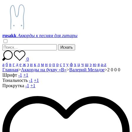
r
u
s
a
k
k
Аккорды к песням для гитары
0
а
б
в
г
д
е
ж
з
и
к
л
м
н
о
п
р
с
т
у
ф
х
ц
ч
ш
э
ю
я
a-z
Главная
>
Аккорды на букву «В»
>
Валерий Меладзе
>
2 0 0 0
Шрифт
-1
+1
Тональность
-1
+1
Прокрутка
-1
+1