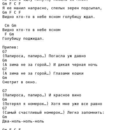
Gm F C F

Я ее манил напрасно, спелых зерен подсыпал,

Gm F C F

Видно кто-то в небе ясном голубицу ждал.

 Cm Gm

Видно кто-то в небе ясном

 F Gm

Голубицу поджидал.

Припев:

G7

(Папироса, папиро…) Погасла уж давно

Gm

(А зима не за горой…) И дикая черная ночь

G7

(А зима не за горой…) Глазами кошки

Gm

Смотрит в окно.

G7

(Папироса, папиро…) И красное вино

Gm

(Потерял я номерок…) Хотя мне уже все равно

G7

(Самый счастливый номерок…) Легко запомнить:

Gm

Два-ноль-ноль-ноль

Gm F C F
