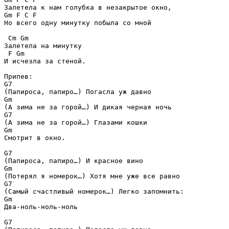
Залетела к нам голубка в незакрытое окно,

Gm F C F

Но всего одну минутку побыла со мной

 Cm Gm

Залетела на минутку

 F Gm

И исчезла за стеной.

Припев:

G7

(Папироса, папиро…) Погасла уж давно

Gm

(А зима не за горой…) И дикая черная ночь

G7

(А зима не за горой…) Глазами кошки

Gm

Смотрит в окно.

G7

(Папироса, папиро…) И красное вино

Gm

(Потерял я номерок…) Хотя мне уже все равно

G7

(Самый счастливый номерок…) Легко запомнить:

Gm

Два-ноль-ноль-ноль

G7
